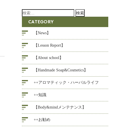
検
索:
CATEGORY
【News】
【Lesson Report】
【About school】
【Handmade Soap&Cosmetics】
++アロマティック・ハーバルライフ
++知識
【Body&mindメンテナンス】
++お勧め