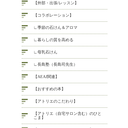
【外部・出張/レッスン】
【コラボレーション】
∟季節の石けん＆アロマ
∟暮らしの質を高める
∟母乳石けん
∟長島塾（長島司先生）
【AEAJ関連】
【おすすめの本】
【アトリエのこだわり】
【アトリエ（自宅サロン含む）のひと
こま】