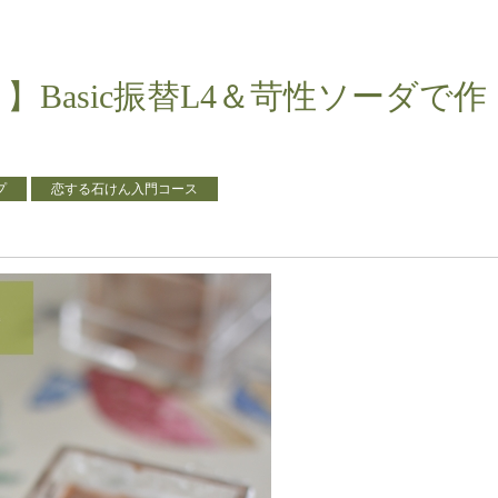
Basic振替L4＆苛性ソーダで作
プ
恋する石けん入門コース