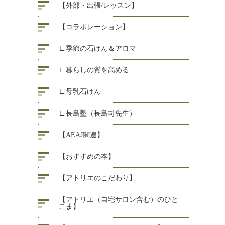
【外部・出張/レッスン】
【コラボレーション】
∟季節の石けん＆アロマ
∟暮らしの質を高める
∟母乳石けん
∟長島塾（長島司先生）
【AEAJ関連】
【おすすめの本】
【アトリエのこだわり】
【アトリエ（自宅サロン含む）のひと
こま】