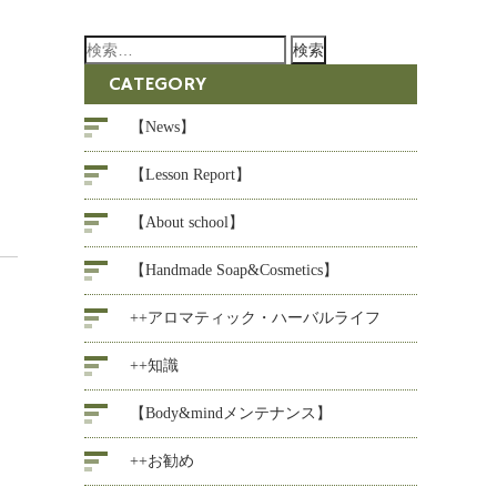
検
索:
CATEGORY
【News】
【Lesson Report】
【About school】
【Handmade Soap&Cosmetics】
++アロマティック・ハーバルライフ
++知識
【Body&mindメンテナンス】
++お勧め