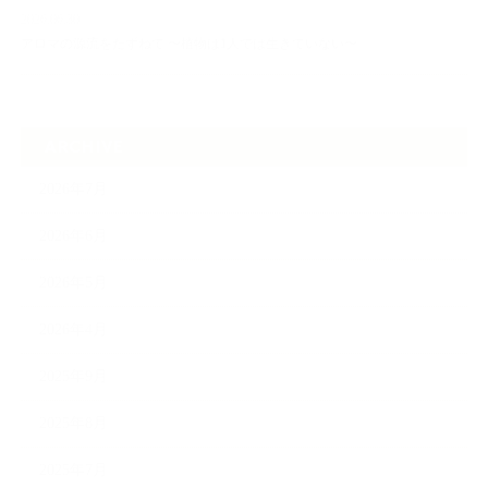
2026.06.30
アロマの源流をたずねて 〜植物は1人では生きていない〜
ARCHIVE
2026年7月
2026年6月
2026年5月
2026年4月
2025年9月
2025年8月
2025年7月