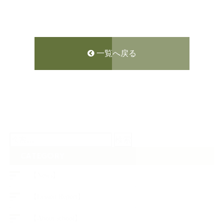
一覧へ戻る
検
索:
CATEGORY
【News】
【Lesson Report】
【About school】