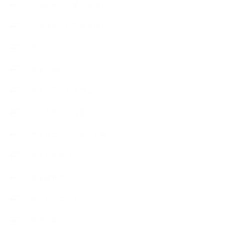
出張講座（企業・団体）
出張講座（住宅展示場）
季節のボタニカルタイム
市販の石けん
恋する石けん入門コース
恋する石けん探究コース
手作りコスメ・石けん学
手作り化粧品
教室便利グッズ
暮らしアロマ＋
植物と暮らし