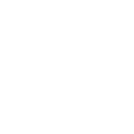
∟長島塾（長島司先生）
【AEAJ関連】
【おすすめの本】
【アトリエのこだわり】
【アトリエ（自宅サロン含む）のひとこま】
【アロマティックティータイム】
【アロマ環境/山】
【アロマ関連】
【イベント】
【ガーデン】
【セミナー、勉強会】