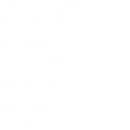
カプセル蒸留講座（減圧水蒸気蒸留）
キッズアロマ・石けん講座
スケジュール
ハーブ真空抽出法
フェールマヴィ認定教室紹介
プロフィール
ライフオーガニスタレッスン
リキッドソープ
レッスン募集案内
出張講座（イベント）