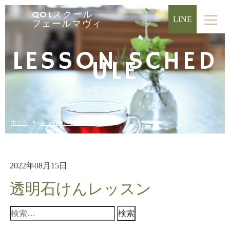
QOLスクール
LINE
フェールマヴィ
LESSON SCHED
ULE
レッスンスケジュール
ホーム
レッスンスケジュール
2022年08月15日
透明石けんレッスン
検
索: