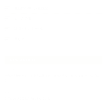
生徒様の声、講座感想
石けんの旅
講演・セミナー登壇
香りアート
NEW ARTICLE
2026.07.06
自分が見極めたものを正直に届ける｜植物と香り、石けんの仕事で大切に
し…
2026.07.01
ケアは気づくことから始まっている