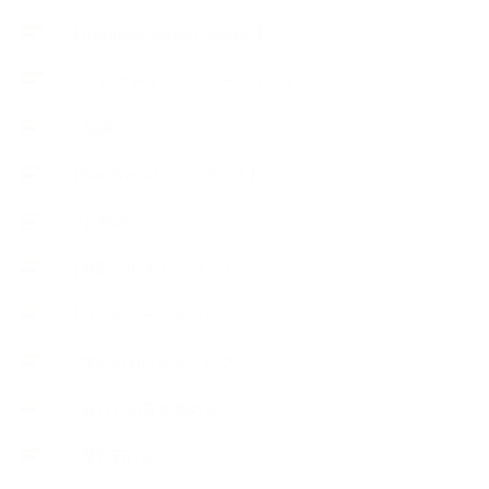
【Handmade Soap&Cosmetics】
++アロマティック・ハーバルライフ
++知識
【Body&mindメンテナンス】
++お勧め
【外部・出張/レッスン】
【コラボレーション】
∟季節の石けん＆アロマ
∟暮らしの質を高める
∟母乳石けん