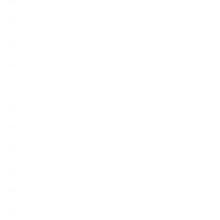
【石けんラッピング】
【美と健康のアロマ商品】
【道具・器具】
お知らせ
アロマセラピスト資格対応コース
アロマテラピーアドバイザーコースレッスン詳細
アロマテラピーアドバイザー対応アロマ検定コース
アロマテラピーインストラクターコース
アロマハンドセラピストクラス
アロマブレンドデザイナークラス
オープンラボ（リクエストレッスン）