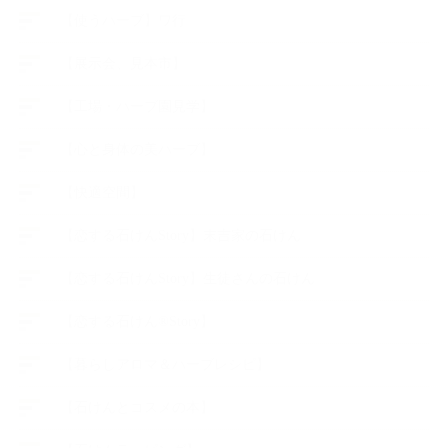
【使うハーブ】ワ行
【展示会、見本市】
【工場・ハーブ園見学】
【心と身体の美ハーブ】
【快適空間】
【恋する石けんStory】末吉家の石けん
【恋する石けんStory】生徒さんの石けん
【恋する石けん®Story】
【暮らしアロマ＆ハーブレシピ】
【石けんとコスメの本】