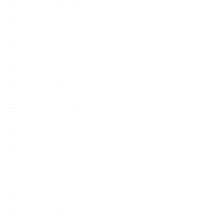
【おすすめの本】
【アトリエのこだわり】
【アトリエ（自宅サロン含む）のひとこま】
【アロマティックティータイム】
【アロマ環境/山】
【アロマ関連】
【イベント】
【ガーデン】
【セミナー、勉強会】
【ハーブクッキング】
【丁寧に暮らすこと】