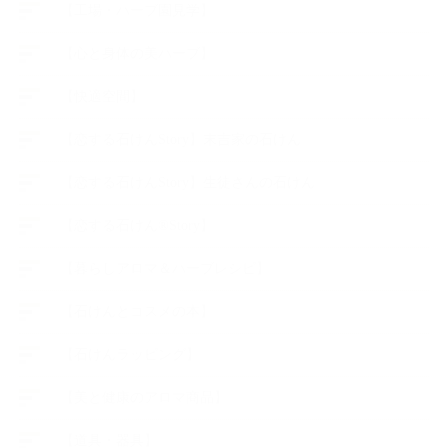
【工場・ハーブ園見学】
【心と身体の美ハーブ】
【快適空間】
【恋する石けんStory】末吉家の石けん
【恋する石けんStory】生徒さんの石けん
【恋する石けん®Story】
【暮らしアロマ＆ハーブレシピ】
【石けんとコスメの本】
【石けんラッピング】
【美と健康のアロマ商品】
【道具・器具】