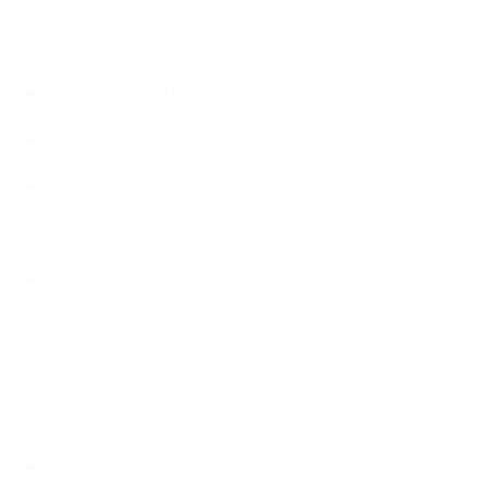
市販の石けん
恋する石けん入門コース
恋する石けん探究コース
手作りコスメ・石けん学
手作り化粧品
教室便利グッズ
暮らしアロマ＋
植物と暮らし
生徒様の声、講座感想
石けんの旅