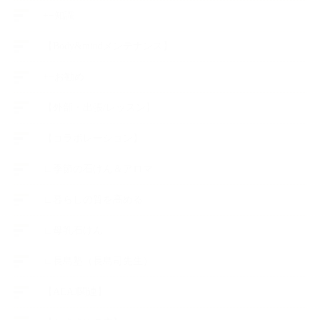
++知識
【Body&mindメンテナンス】
++お勧め
【外部・出張/レッスン】
【コラボレーション】
∟季節の石けん＆アロマ
∟暮らしの質を高める
∟母乳石けん
∟長島塾（長島司先生）
【AEAJ関連】