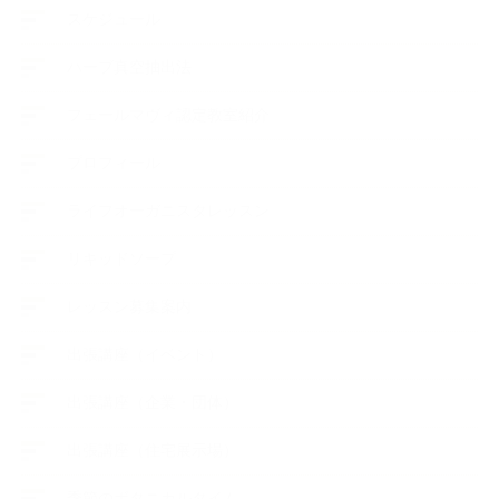
スケジュール
ハーブ真空抽出法
フェールマヴィ認定教室紹介
プロフィール
ライフオーガニスタレッスン
リキッドソープ
レッスン募集案内
出張講座（イベント）
出張講座（企業・団体）
出張講座（住宅展示場）
季節のボタニカルタイム