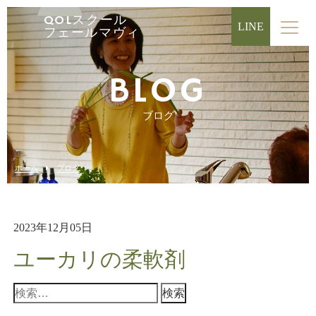
QOLスクール
LINE
フェールマヴィ
BLOG
ブログ
ホーム
ブログ
2023年12月05日
ユーカリの柔軟剤
検
索: