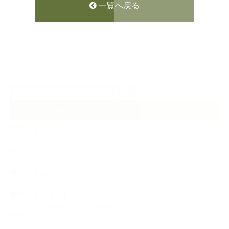
一覧へ戻る
検
索:
CATEGORY
【News】
【Lesson Report】
【About school】
【Handmade Soap&Cosmetics】
++アロマティック・ハーバルライフ