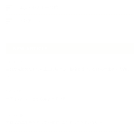
講演・セミナー登壇
香りアート
NEW ARTICLE
2026.07.06
自分が見極めたものを正直に届ける｜植物と香り、石けんの仕事で大切に
し…
2026.07.01
ケアは気づくことから始まっている
2026.06.30
アロマの源流をたずねて 〜植物は1人では生きていない〜