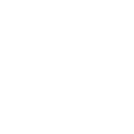
お知らせ
アロマセラピスト資格対応コース
アロマテラピーアドバイザーコースレッスン詳細
アロマテラピーアドバイザー対応アロマ検定コース
アロマテラピーインストラクターコース
アロマハンドセラピストクラス
アロマブレンドデザイナークラス
オープンラボ（リクエストレッスン）
カプセル蒸留講座（減圧水蒸気蒸留）
キッズアロマ・石けん講座