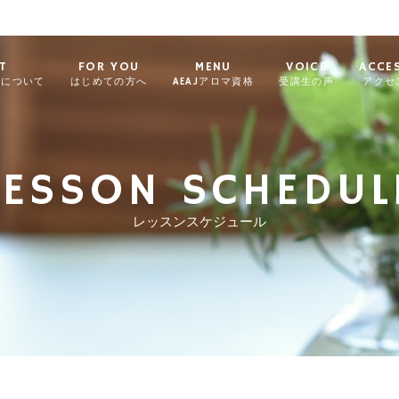
T
FOR YOU
MENU
VOICE
ACCE
ィについて
はじめての方へ
AEAJアロマ資格
受講生の声
アクセ
LESSON SCHEDUL
レッスンスケジュール