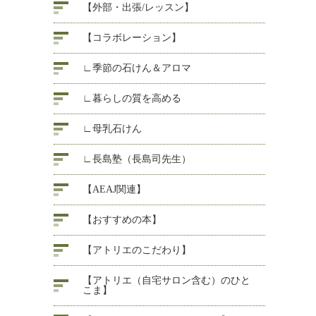
【外部・出張/レッスン】
【コラボレーション】
∟季節の石けん＆アロマ
∟暮らしの質を高める
∟母乳石けん
∟長島塾（長島司先生）
【AEAJ関連】
【おすすめの本】
【アトリエのこだわり】
【アトリエ（自宅サロン含む）のひと
こま】