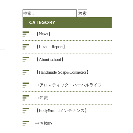
検
索:
CATEGORY
【News】
【Lesson Report】
【About school】
【Handmade Soap&Cosmetics】
++アロマティック・ハーバルライフ
++知識
【Body&mindメンテナンス】
++お勧め