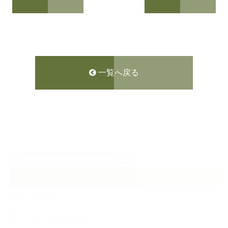
一覧へ戻る
検
索:
CATEGORY
【News】
【Lesson Report】