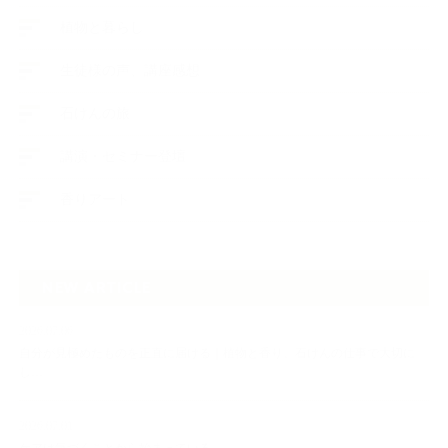
植物と暮らし
生徒様の声、講座感想
石けんの旅
講演・セミナー登壇
香りアート
NEW ARTICLE
2026.07.06
自分が見極めたものを正直に届ける｜植物と香り、石けんの仕事で大切に
し…
2026.07.01