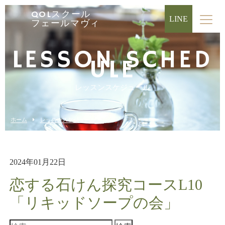
QOLスクール
LINE
フェールマヴィ
LESSON SCHED
ULE
レッスンスケジュール
ホーム
レッスンスケジュール
2024年01月22日
恋する石けん探究コースL10
「リキッドソープの会」