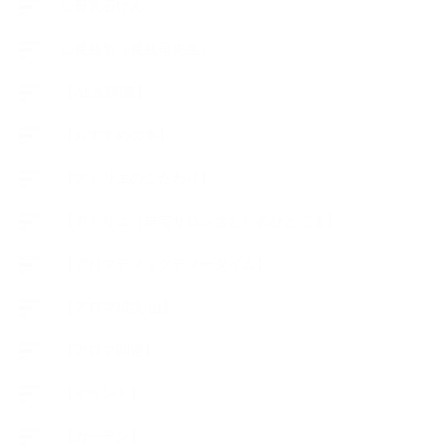
∟母乳石けん
∟長島塾（長島司先生）
【AEAJ関連】
【おすすめの本】
【アトリエのこだわり】
【アトリエ（自宅サロン含む）のひとこま】
【アロマティックティータイム】
【アロマ環境/山】
【アロマ関連】
【イベント】
【ガーデン】