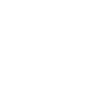
【使うハーブ】ラ行
【使うハーブ】ワ行
【展示会、見本市】
【工場・ハーブ園見学】
【心と身体の美ハーブ】
【快適空間】
【恋する石けんStory】末吉家の石けん
【恋する石けんStory】生徒さんの石けん
【恋する石けん®Story】
【暮らしアロマ＆ハーブレシピ】
【石けんとコスメの本】