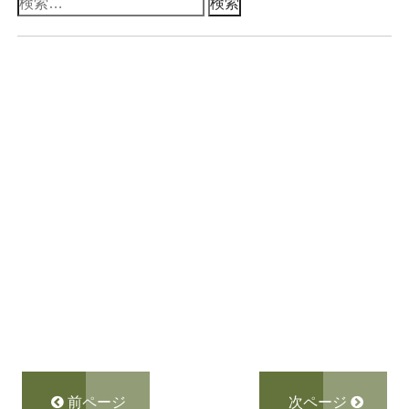
検
索:
前ページ
次ページ