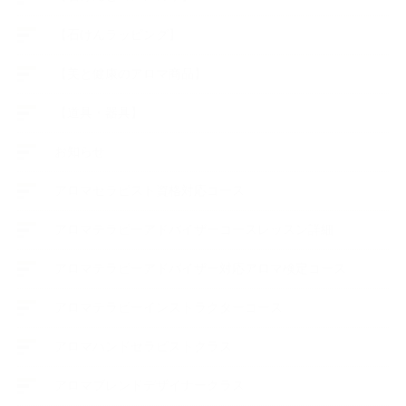
【石けんラッピング】
【美と健康のアロマ商品】
【道具・器具】
お知らせ
アロマセラピスト資格対応コース
アロマテラピーアドバイザーコースレッスン詳細
アロマテラピーアドバイザー対応アロマ検定コース
アロマテラピーインストラクターコース
アロマハンドセラピストクラス
アロマブレンドデザイナークラス