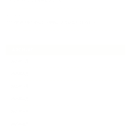
ケアは気づくことから始まっている
2026.06.30
アロマの源流をたずねて 〜植物は1人では生きていない〜
ARCHIVE
2026年7月
2026年6月
2026年5月
2026年4月
2025年9月
2025年8月