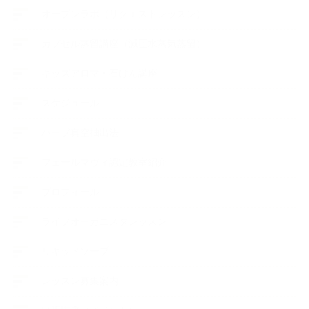
オープンラボ（リクエストレッスン）
カプセル蒸留講座（減圧水蒸気蒸留）
キッズアロマ・石けん講座
スケジュール
ハーブ真空抽出法
フェールマヴィ認定教室紹介
プロフィール
ライフオーガニスタレッスン
リキッドソープ
レッスン募集案内