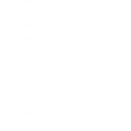
出張講座（イベント）
出張講座（企業・団体）
出張講座（住宅展示場）
季節のボタニカルタイム
市販の石けん
恋する石けん入門コース
恋する石けん探究コース
手作りコスメ・石けん学
手作り化粧品
教室便利グッズ
暮らしアロマ＋