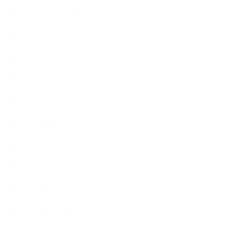
【About school】
【Handmade Soap&Cosmetics】
++アロマティック・ハーバルライフ
++知識
【Body&mindメンテナンス】
++お勧め
【外部・出張/レッスン】
【コラボレーション】
∟季節の石けん＆アロマ
∟暮らしの質を高める