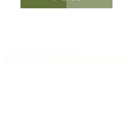
検
索:
CATEGORY
【News】
【Lesson Report】
【About school】
【Handmade Soap&Cosmetics】
++アロマティック・ハーバルライフ