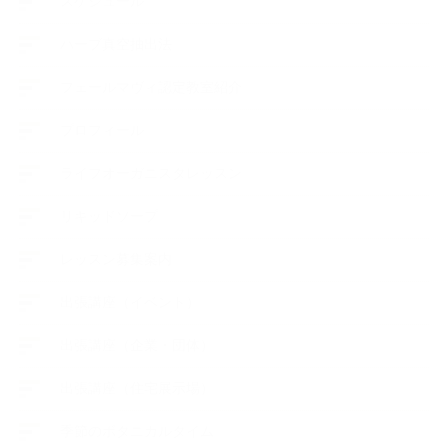
スケジュール
ハーブ真空抽出法
フェールマヴィ認定教室紹介
プロフィール
ライフオーガニスタレッスン
リキッドソープ
レッスン募集案内
出張講座（イベント）
出張講座（企業・団体）
出張講座（住宅展示場）
季節のボタニカルタイム