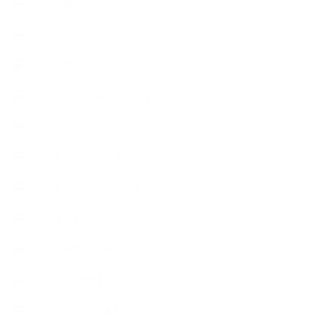
++知識
【Body&mindメンテナンス】
++お勧め
【外部・出張/レッスン】
【コラボレーション】
∟季節の石けん＆アロマ
∟暮らしの質を高める
∟母乳石けん
∟長島塾（長島司先生）
【AEAJ関連】
【おすすめの本】