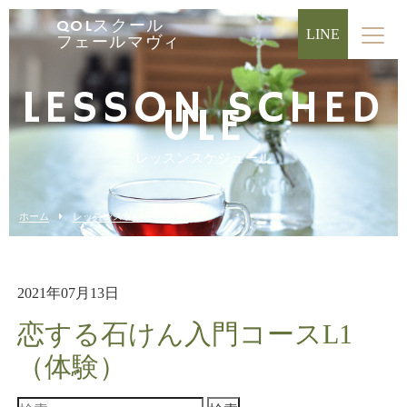
QOLスクール
LINE
フェールマヴィ
LESSON SCHED
ULE
レッスンスケジュール
ホーム
レッスンスケジュール
2021年07月13日
恋する石けん入門コースL1
（体験）