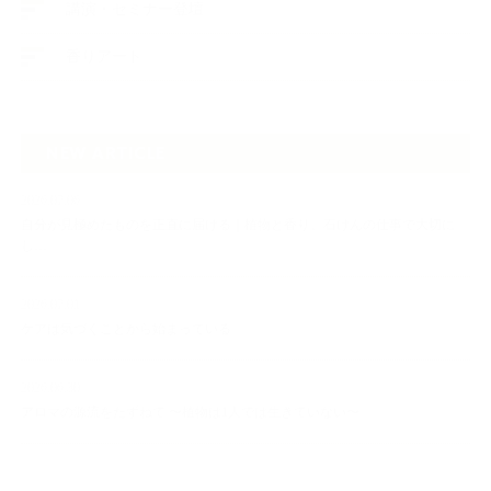
講演・セミナー登壇
香りアート
NEW ARTICLE
2026.07.06
自分が見極めたものを正直に届ける｜植物と香り、石けんの仕事で大切に
し…
2026.07.01
ケアは気づくことから始まっている
2026.06.30
アロマの源流をたずねて 〜植物は1人では生きていない〜