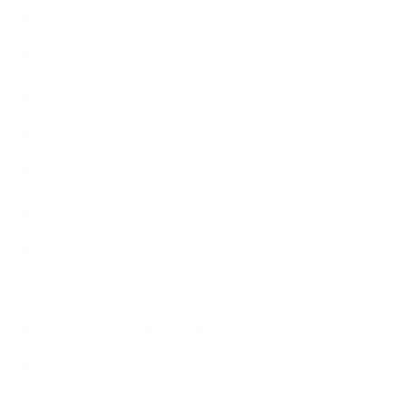
お知らせ
アロマセラピスト資格対応コース
アロマテラピーアドバイザーコースレッスン詳細
アロマテラピーアドバイザー対応アロマ検定コース
アロマテラピーインストラクターコース
アロマハンドセラピストクラス
アロマブレンドデザイナークラス
オープンラボ（リクエストレッスン）
カプセル蒸留講座（減圧水蒸気蒸留）
キッズアロマ・石けん講座