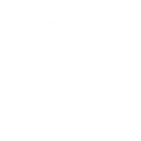
【アトリエのこだわり】
【アトリエ（自宅サロン含む）のひとこま】
【アロマティックティータイム】
【アロマ環境/山】
【アロマ関連】
【イベント】
【ガーデン】
【セミナー、勉強会】
【ハーブクッキング】
【丁寧に暮らすこと】