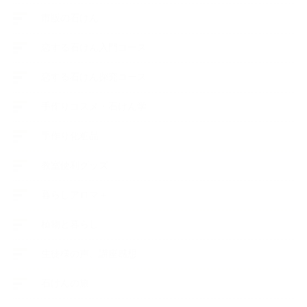
市販の石けん
恋する石けん入門コース
恋する石けん探究コース
手作りコスメ・石けん学
手作り化粧品
教室便利グッズ
暮らしアロマ＋
植物と暮らし
生徒様の声、講座感想
石けんの旅