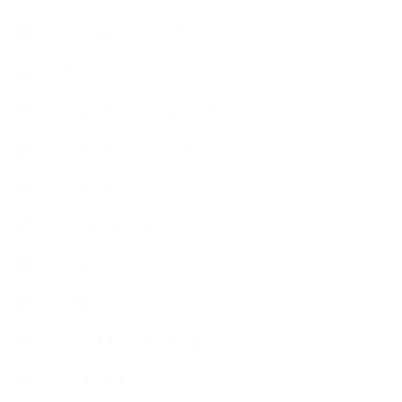
【心と身体の美ハーブ】
【快適空間】
【恋する石けんStory】末吉家の石けん
【恋する石けんStory】生徒さんの石けん
【恋する石けん®Story】
【暮らしアロマ＆ハーブレシピ】
【石けんとコスメの本】
【石けんラッピング】
【美と健康のアロマ商品】
【道具・器具】