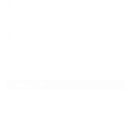
植物と暮らし
生徒様の声、講座感想
石けんの旅
講演・セミナー登壇
香りアート
NEW ARTICLE
2026.07.06
自分が見極めたものを正直に届ける｜植物と香り、石けんの仕事で大切に
し…
2026.07.01