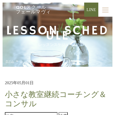
QOLスクール
LINE
フェールマヴィ
LESSON SCHED
ULE
レッスンスケジュール
ホーム
レッスンスケジュール
2025年05月01日
小さな教室継続コーチング＆
コンサル