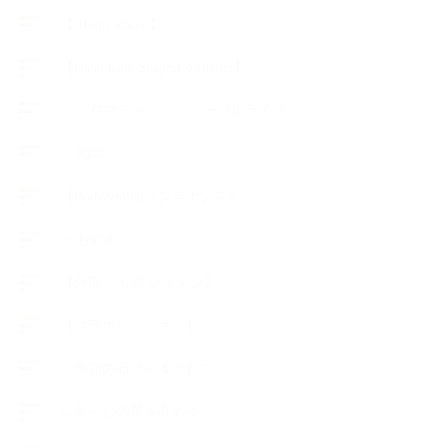
【About school】
【Handmade Soap&Cosmetics】
++アロマティック・ハーバルライフ
++知識
【Body&mindメンテナンス】
++お勧め
【外部・出張/レッスン】
【コラボレーション】
∟季節の石けん＆アロマ
∟暮らしの質を高める