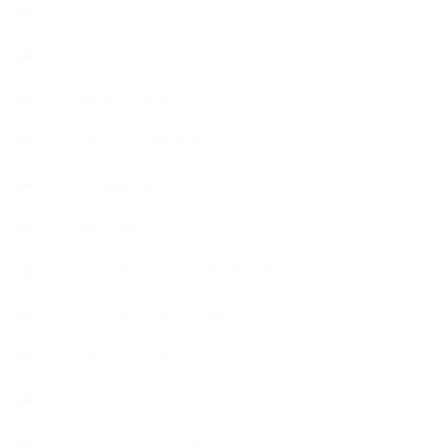
【使うハーブ】ラ行
【使うハーブ】ワ行
【展示会、見本市】
【工場・ハーブ園見学】
【心と身体の美ハーブ】
【快適空間】
【恋する石けんStory】末吉家の石けん
【恋する石けんStory】生徒さんの石けん
【恋する石けん®Story】
【暮らしアロマ＆ハーブレシピ】
【石けんとコスメの本】