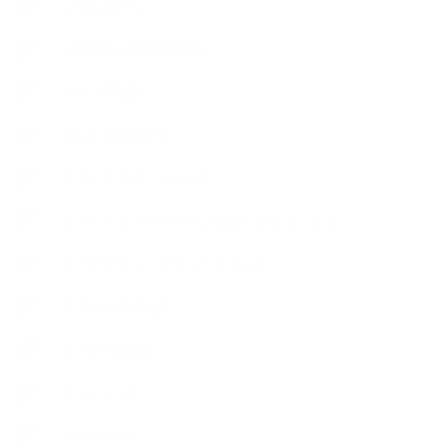
∟母乳石けん
∟長島塾（長島司先生）
【AEAJ関連】
【おすすめの本】
【アトリエのこだわり】
【アトリエ（自宅サロン含む）のひとこま】
【アロマティックティータイム】
【アロマ環境/山】
【アロマ関連】
【イベント】
【ガーデン】