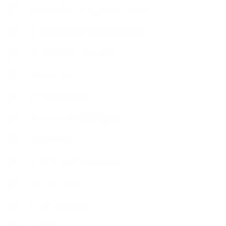
オープンラボ（リクエストレッスン）
カプセル蒸留講座（減圧水蒸気蒸留）
キッズアロマ・石けん講座
スケジュール
ハーブ真空抽出法
フェールマヴィ認定教室紹介
プロフィール
ライフオーガニスタレッスン
リキッドソープ
レッスン募集案内