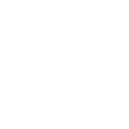
【石けんラッピング】
【美と健康のアロマ商品】
【道具・器具】
お知らせ
アロマセラピスト資格対応コース
アロマテラピーアドバイザーコースレッスン詳細
アロマテラピーアドバイザー対応アロマ検定コース
アロマテラピーインストラクターコース
アロマハンドセラピストクラス
アロマブレンドデザイナークラス