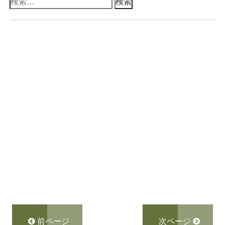
検
索:
前ページ
次ページ