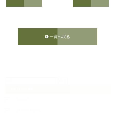
一覧へ戻る
検
索:
CATEGORY
【News】
【Lesson Report】