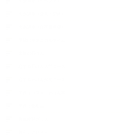
出張講座（イベント）
出張講座（企業・団体）
出張講座（住宅展示場）
季節のボタニカルタイム
市販の石けん
恋する石けん入門コース
恋する石けん探究コース
手作りコスメ・石けん学
手作り化粧品
教室便利グッズ
暮らしアロマ＋