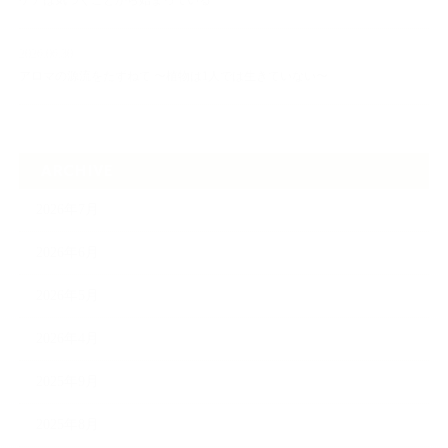
ケアは気づくことから始まっている
2026.06.30
アロマの源流をたずねて 〜植物は1人では生きていない〜
ARCHIVE
2026年7月
2026年6月
2026年5月
2026年4月
2025年9月
2025年8月