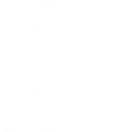
∟長島塾（長島司先生）
【AEAJ関連】
【おすすめの本】
【アトリエのこだわり】
【アトリエ（自宅サロン含む）のひとこま】
【アロマティックティータイム】
【アロマ環境/山】
【アロマ関連】
【イベント】
【ガーデン】
【セミナー、勉強会】