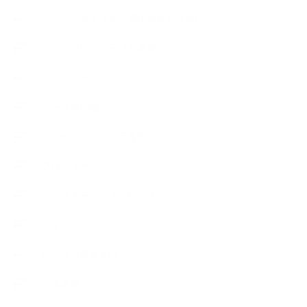
カプセル蒸留講座（減圧水蒸気蒸留）
キッズアロマ・石けん講座
スケジュール
ハーブ真空抽出法
フェールマヴィ認定教室紹介
プロフィール
ライフオーガニスタレッスン
リキッドソープ
レッスン募集案内
出張講座（イベント）