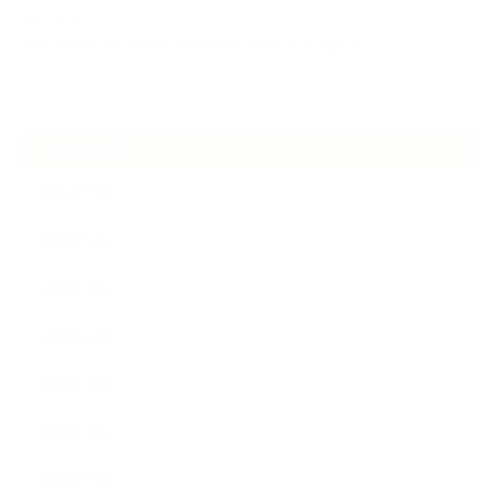
2026.06.30
アロマの源流をたずねて 〜植物は1人では生きていない〜
ARCHIVE
2026年7月
2026年6月
2026年5月
2026年4月
2025年9月
2025年8月
2025年7月