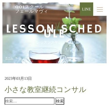
QOLスクール
LINE
フェールマヴィ
LESSON SCHED
ULE
レッスンスケジュール
ホーム
レッスンスケジュール
2023年03月13日
小さな教室継続コンサル
検
索: