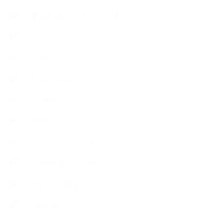
【Handmade Soap&Cosmetics】
++アロマティック・ハーバルライフ
++知識
【Body&mindメンテナンス】
++お勧め
【外部・出張/レッスン】
【コラボレーション】
∟季節の石けん＆アロマ
∟暮らしの質を高める
∟母乳石けん