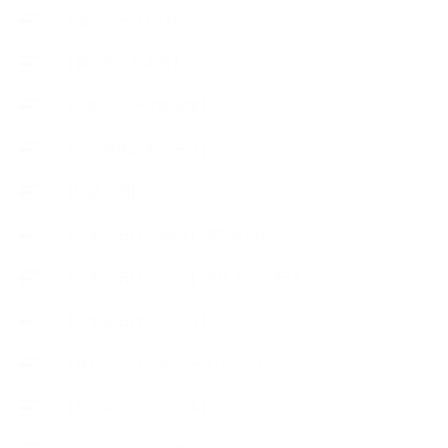
【使うハーブ】ワ行
【展示会、見本市】
【工場・ハーブ園見学】
【心と身体の美ハーブ】
【快適空間】
【恋する石けんStory】末吉家の石けん
【恋する石けんStory】生徒さんの石けん
【恋する石けん®Story】
【暮らしアロマ＆ハーブレシピ】
【石けんとコスメの本】