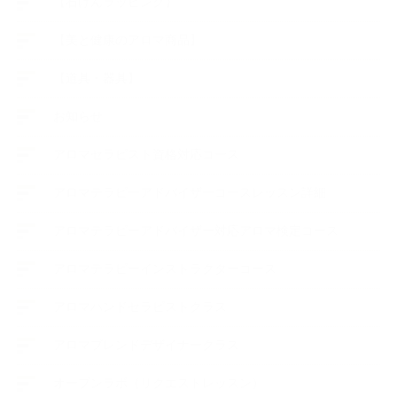
【石けんラッピング】
【美と健康のアロマ商品】
【道具・器具】
お知らせ
アロマセラピスト資格対応コース
アロマテラピーアドバイザーコースレッスン詳細
アロマテラピーアドバイザー対応アロマ検定コース
アロマテラピーインストラクターコース
アロマハンドセラピストクラス
アロマブレンドデザイナークラス
オープンラボ（リクエストレッスン）