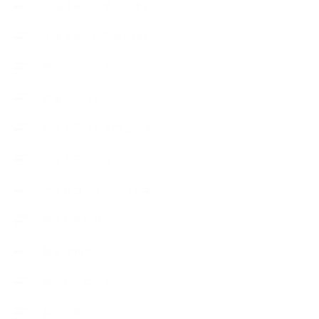
出張講座（企業・団体）
出張講座（住宅展示場）
季節のボタニカルタイム
市販の石けん
恋する石けん入門コース
恋する石けん探究コース
手作りコスメ・石けん学
手作り化粧品
教室便利グッズ
暮らしアロマ＋
植物と暮らし