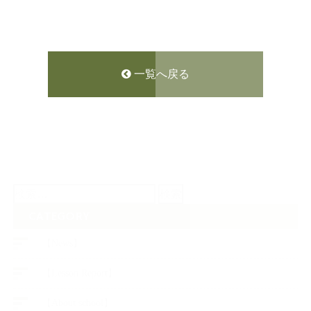
一覧へ戻る
検
索:
CATEGORY
【News】
【Lesson Report】
【About school】