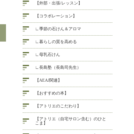
【外部・出張/レッスン】
【コラボレーション】
∟季節の石けん＆アロマ
∟暮らしの質を高める
∟母乳石けん
∟長島塾（長島司先生）
【AEAJ関連】
【おすすめの本】
【アトリエのこだわり】
【アトリエ（自宅サロン含む）のひと
こま】