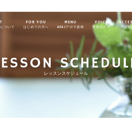
T
FOR YOU
MENU
VOICE
ACCE
ィについて
はじめての方へ
AEAJアロマ資格
受講生の声
アクセ
LESSON SCHEDUL
レッスンスケジュール