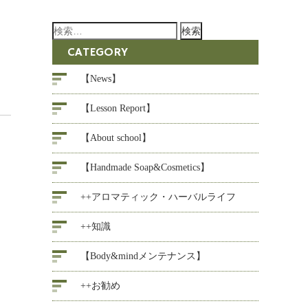
検
索:
CATEGORY
【News】
【Lesson Report】
【About school】
【Handmade Soap&Cosmetics】
++アロマティック・ハーバルライフ
++知識
【Body&mindメンテナンス】
++お勧め