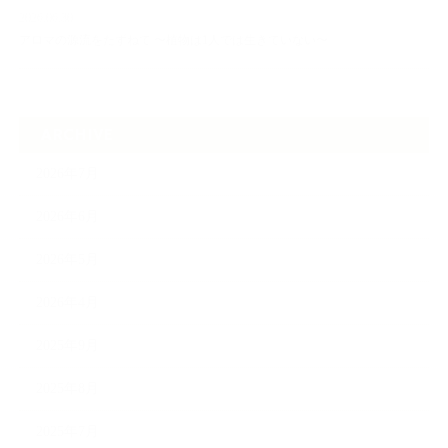
2026.06.30
アロマの源流をたずねて 〜植物は1人では生きていない〜
ARCHIVE
2026年7月
2026年6月
2026年5月
2026年4月
2025年9月
2025年8月
2025年7月