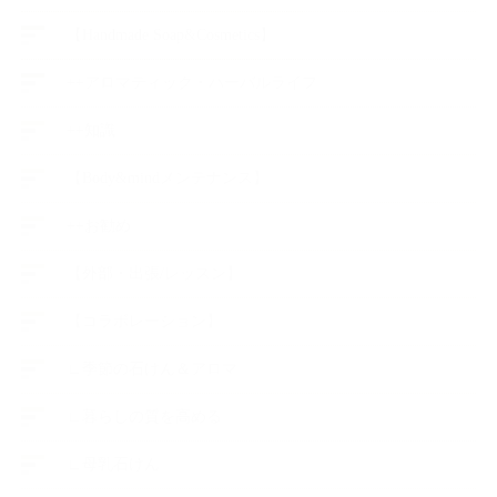
【Handmade Soap&Cosmetics】
++アロマティック・ハーバルライフ
++知識
【Body&mindメンテナンス】
++お勧め
【外部・出張/レッスン】
【コラボレーション】
∟季節の石けん＆アロマ
∟暮らしの質を高める
∟母乳石けん