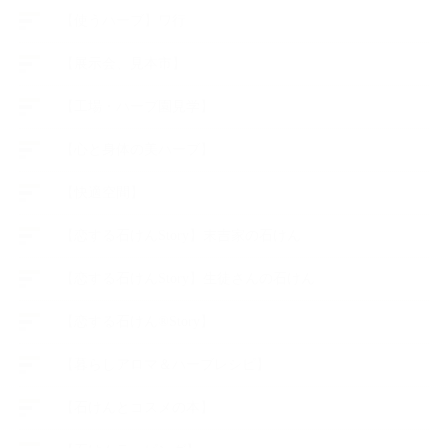
【使うハーブ】ワ行
【展示会、見本市】
【工場・ハーブ園見学】
【心と身体の美ハーブ】
【快適空間】
【恋する石けんStory】末吉家の石けん
【恋する石けんStory】生徒さんの石けん
【恋する石けん®Story】
【暮らしアロマ＆ハーブレシピ】
【石けんとコスメの本】