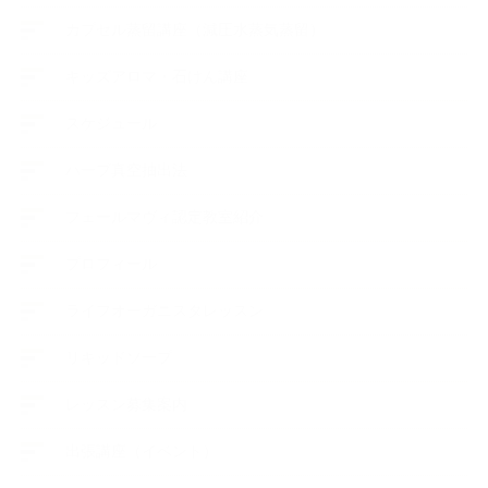
カプセル蒸留講座（減圧水蒸気蒸留）
キッズアロマ・石けん講座
スケジュール
ハーブ真空抽出法
フェールマヴィ認定教室紹介
プロフィール
ライフオーガニスタレッスン
リキッドソープ
レッスン募集案内
出張講座（イベント）