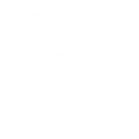
【石けんラッピング】
【美と健康のアロマ商品】
【道具・器具】
お知らせ
アロマセラピスト資格対応コース
アロマテラピーアドバイザーコースレッスン詳細
アロマテラピーアドバイザー対応アロマ検定コース
アロマテラピーインストラクターコース
アロマハンドセラピストクラス
アロマブレンドデザイナークラス
オープンラボ（リクエストレッスン）