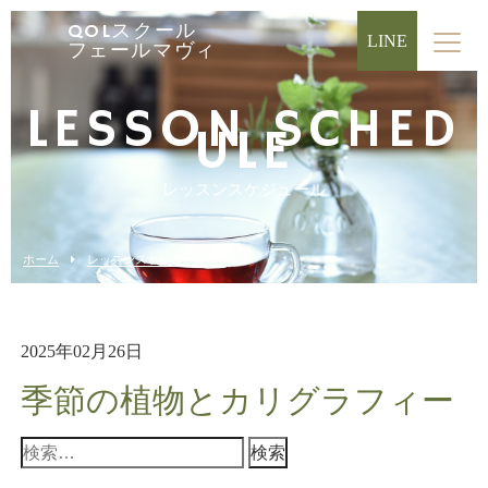
QOLスクール
LINE
フェールマヴィ
LESSON SCHED
ULE
レッスンスケジュール
ホーム
レッスンスケジュール
2025年02月26日
季節の植物とカリグラフィー
検
索: