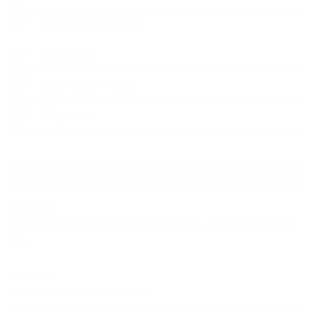
生徒様の声、講座感想
石けんの旅
講演・セミナー登壇
香りアート
NEW ARTICLE
2026.07.06
自分が見極めたものを正直に届ける｜植物と香り、石けんの仕事で大切に
し…
2026.07.01
ケアは気づくことから始まっている