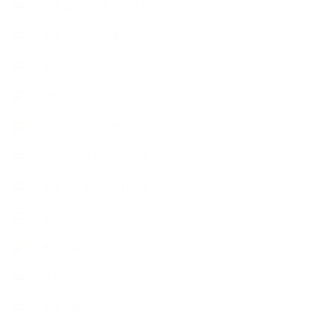
出張講座（企業・団体）
出張講座（住宅展示場）
季節のボタニカルタイム
市販の石けん
恋する石けん入門コース
恋する石けん探究コース
手作りコスメ・石けん学
手作り化粧品
教室便利グッズ
暮らしアロマ＋
植物と暮らし