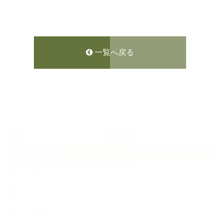
一覧へ戻る
検
索:
CATEGORY
【News】
【Lesson Report】
【About school】