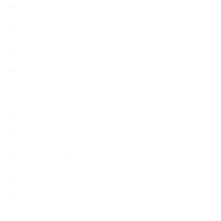
∟長島塾（長島司先生）
【AEAJ関連】
【おすすめの本】
【アトリエのこだわり】
【アトリエ（自宅サロン含む）のひとこま】
【アロマティックティータイム】
【アロマ環境/山】
【アロマ関連】
【イベント】
【ガーデン】
【セミナー、勉強会】