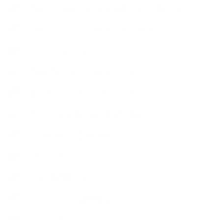
アロマテラピーアドバイザー対応アロマ検定コース
アロマテラピーインストラクターコース
アロマハンドセラピストクラス
アロマブレンドデザイナークラス
オープンラボ（リクエストレッスン）
カプセル蒸留講座（減圧水蒸気蒸留）
キッズアロマ・石けん講座
スケジュール
ハーブ真空抽出法
フェールマヴィ認定教室紹介