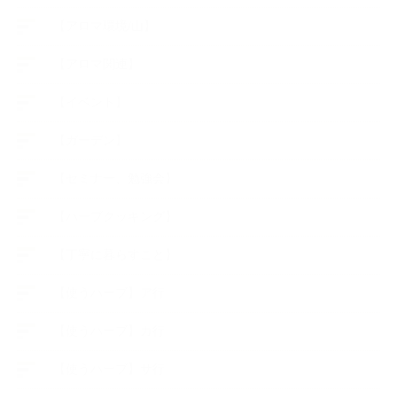
【アロマ環境/山】
【アロマ関連】
【イベント】
【ガーデン】
【セミナー、勉強会】
【ハーブクッキング】
【丁寧に暮らすこと】
【使うハーブ】ア行
【使うハーブ】カ行
【使うハーブ】サ行