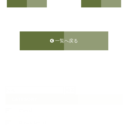
一覧へ戻る
検
索:
CATEGORY
【News】
【Lesson Report】