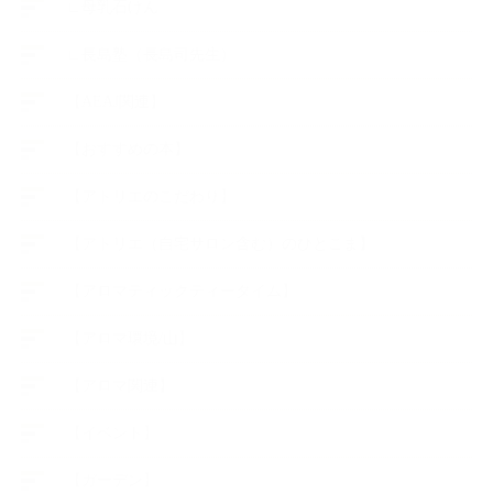
∟母乳石けん
∟長島塾（長島司先生）
【AEAJ関連】
【おすすめの本】
【アトリエのこだわり】
【アトリエ（自宅サロン含む）のひとこま】
【アロマティックティータイム】
【アロマ環境/山】
【アロマ関連】
【イベント】
【ガーデン】