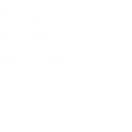
【石けんラッピング】
【美と健康のアロマ商品】
【道具・器具】
お知らせ
アロマセラピスト資格対応コース
アロマテラピーアドバイザーコースレッスン詳細
アロマテラピーアドバイザー対応アロマ検定コース
アロマテラピーインストラクターコース
アロマハンドセラピストクラス
アロマブレンドデザイナークラス