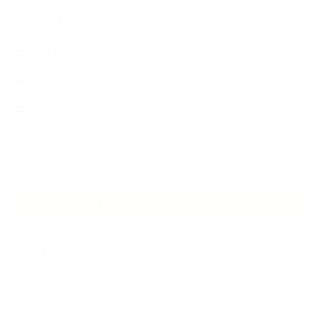
植物と暮らし
生徒様の声、講座感想
石けんの旅
講演・セミナー登壇
香りアート
NEW ARTICLE
2026.07.06
自分が見極めたものを正直に届ける｜植物と香り、石けんの仕事で大切に
し…
2026.07.01