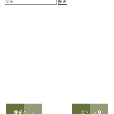
検
索:
前ページ
次ページ