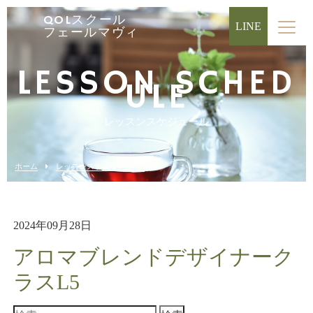
QOLスクール
LINE
フェールマヴィ
LESSON SCHED
ULE
レッスンスケジュール
ホーム
レッスンスケジュール
2024年09月28日
アロマブレンドデザイナーク
ラスL5