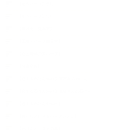
【使うハーブ】ラ行
【使うハーブ】ワ行
【展示会、見本市】
【工場・ハーブ園見学】
【心と身体の美ハーブ】
【快適空間】
【恋する石けんStory】末吉家の石けん
【恋する石けんStory】生徒さんの石けん
【恋する石けん®Story】
【暮らしアロマ＆ハーブレシピ】
【石けんとコスメの本】