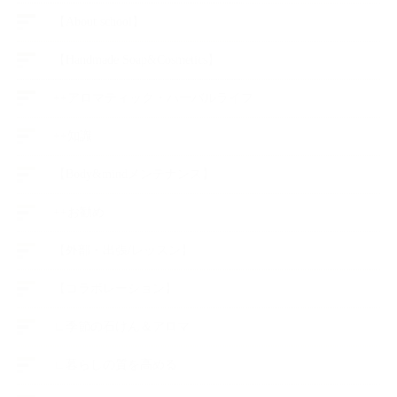
【About school】
【Handmade Soap&Cosmetics】
++アロマティック・ハーバルライフ
++知識
【Body&mindメンテナンス】
++お勧め
【外部・出張/レッスン】
【コラボレーション】
∟季節の石けん＆アロマ
∟暮らしの質を高める