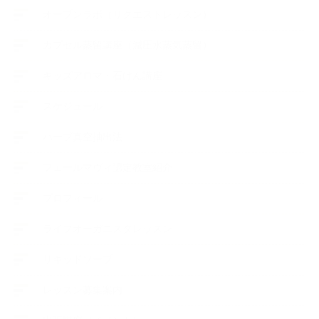
オープンラボ（リクエストレッスン）
カプセル蒸留講座（減圧水蒸気蒸留）
キッズアロマ・石けん講座
スケジュール
ハーブ真空抽出法
フェールマヴィ認定教室紹介
プロフィール
ライフオーガニスタレッスン
リキッドソープ
レッスン募集案内