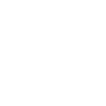
出張講座（イベント）
出張講座（企業・団体）
出張講座（住宅展示場）
季節のボタニカルタイム
市販の石けん
恋する石けん入門コース
恋する石けん探究コース
手作りコスメ・石けん学
手作り化粧品
教室便利グッズ
暮らしアロマ＋