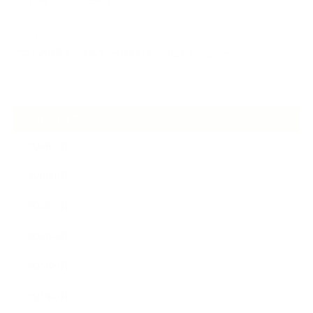
ケアは気づくことから始まっている
2026.06.30
アロマの源流をたずねて 〜植物は1人では生きていない〜
ARCHIVE
2026年7月
2026年6月
2026年5月
2026年4月
2025年9月
2025年8月