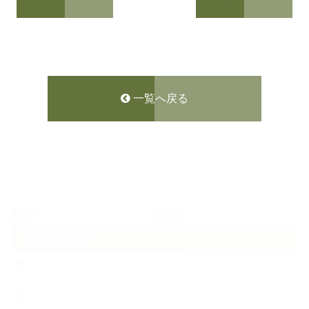
一覧へ戻る
検
索:
CATEGORY
【News】
【Lesson Report】