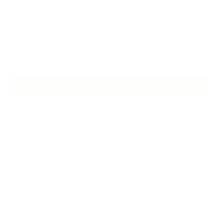
ケアは気づくことから始まっている
2026.06.30
アロマの源流をたずねて 〜植物は1人では生きていない〜
ARCHIVE
2026年7月
2026年6月
2026年5月
2026年4月
2025年9月
2025年8月