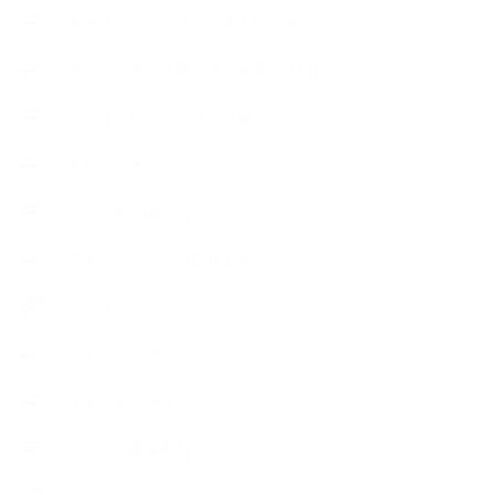
オープンラボ（リクエストレッスン）
カプセル蒸留講座（減圧水蒸気蒸留）
キッズアロマ・石けん講座
スケジュール
ハーブ真空抽出法
フェールマヴィ認定教室紹介
プロフィール
ライフオーガニスタレッスン
リキッドソープ
レッスン募集案内