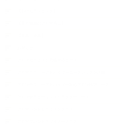
【石けんラッピング】
【美と健康のアロマ商品】
【道具・器具】
お知らせ
アロマセラピスト資格対応コース
アロマテラピーアドバイザーコースレッスン詳細
アロマテラピーアドバイザー対応アロマ検定コース
アロマテラピーインストラクターコース
アロマハンドセラピストクラス
アロマブレンドデザイナークラス