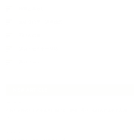
植物と暮らし
生徒様の声、講座感想
石けんの旅
講演・セミナー登壇
香りアート
NEW ARTICLE
2026.07.06
自分が見極めたものを正直に届ける｜植物と香り、石けんの仕事で大切に
し…
2026.07.01