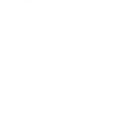
∟母乳石けん
∟長島塾（長島司先生）
【AEAJ関連】
【おすすめの本】
【アトリエのこだわり】
【アトリエ（自宅サロン含む）のひとこま】
【アロマティックティータイム】
【アロマ環境/山】
【アロマ関連】
【イベント】
【ガーデン】