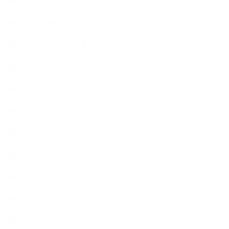
出張講座（イベント）
出張講座（企業・団体）
出張講座（住宅展示場）
季節のボタニカルタイム
市販の石けん
恋する石けん入門コース
恋する石けん探究コース
手作りコスメ・石けん学
手作り化粧品
教室便利グッズ
暮らしアロマ＋