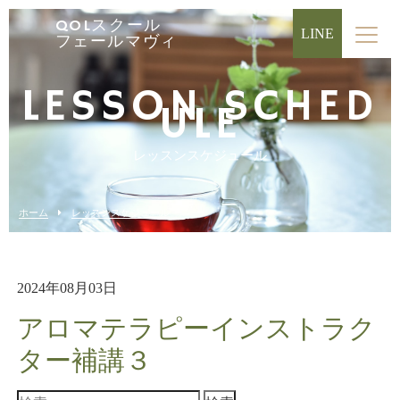
QOLスクール
LINE
フェールマヴィ
LESSON SCHED
ULE
レッスンスケジュール
ホーム
レッスンスケジュール
2024年08月03日
アロマテラピーインストラク
ター補講３