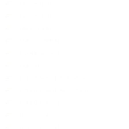
【使うハーブ】ラ行
【使うハーブ】ワ行
【展示会、見本市】
【工場・ハーブ園見学】
【心と身体の美ハーブ】
【快適空間】
【恋する石けんStory】末吉家の石けん
【恋する石けんStory】生徒さんの石けん
【恋する石けん®Story】
【暮らしアロマ＆ハーブレシピ】
【石けんとコスメの本】