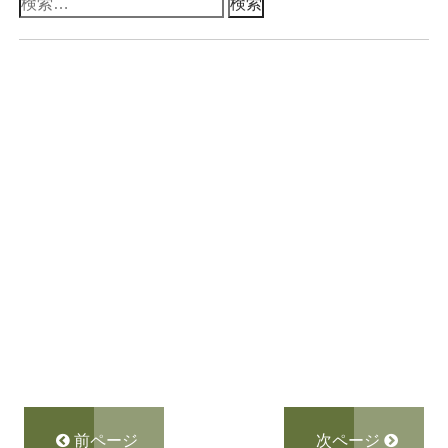
検
索:
前ページ
次ページ