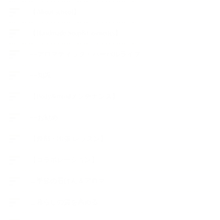
【About school】
【Handmade Soap&Cosmetics】
++アロマティック・ハーバルライフ
++知識
【Body&mindメンテナンス】
++お勧め
【外部・出張/レッスン】
【コラボレーション】
∟季節の石けん＆アロマ
∟暮らしの質を高める