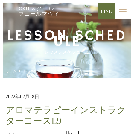
QOLスクール
LINE
フェールマヴィ
LESSON SCHED
ULE
レッスンスケジュール
ホーム
レッスンスケジュール
2022年02月18日
アロマテラピーインストラク
ターコースL9