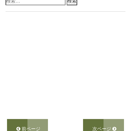
検
索:
前ページ
次ページ