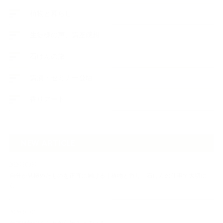
植物と暮らし
生徒様の声、講座感想
石けんの旅
講演・セミナー登壇
香りアート
NEW ARTICLE
2026.07.06
自分が見極めたものを正直に届ける｜植物と香り、石けんの仕事で大切に
し…
2026.07.01