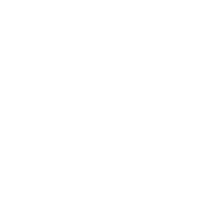
【About school】
【Handmade Soap&Cosmetics】
++アロマティック・ハーバルライフ
++知識
【Body&mindメンテナンス】
++お勧め
【外部・出張/レッスン】
【コラボレーション】
∟季節の石けん＆アロマ
∟暮らしの質を高める