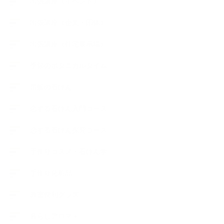
出張講座（イベント）
出張講座（企業・団体）
出張講座（住宅展示場）
季節のボタニカルタイム
市販の石けん
恋する石けん入門コース
恋する石けん探究コース
手作りコスメ・石けん学
手作り化粧品
教室便利グッズ
暮らしアロマ＋