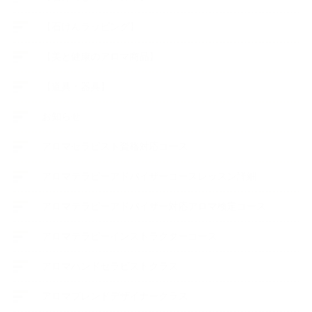
【石けんラッピング】
【美と健康のアロマ商品】
【道具・器具】
お知らせ
アロマセラピスト資格対応コース
アロマテラピーアドバイザーコースレッスン詳細
アロマテラピーアドバイザー対応アロマ検定コース
アロマテラピーインストラクターコース
アロマハンドセラピストクラス
アロマブレンドデザイナークラス