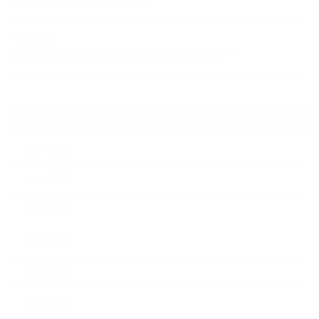
ケアは気づくことから始まっている
2026.06.30
アロマの源流をたずねて 〜植物は1人では生きていない〜
ARCHIVE
2026年7月
2026年6月
2026年5月
2026年4月
2025年9月
2025年8月