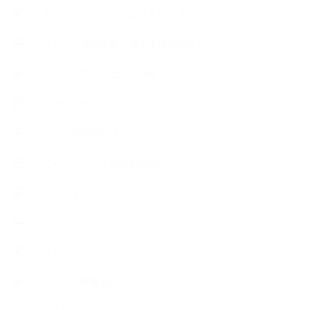
オープンラボ（リクエストレッスン）
カプセル蒸留講座（減圧水蒸気蒸留）
キッズアロマ・石けん講座
スケジュール
ハーブ真空抽出法
フェールマヴィ認定教室紹介
プロフィール
ライフオーガニスタレッスン
リキッドソープ
レッスン募集案内