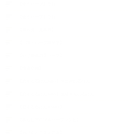
【使うハーブ】ラ行
【使うハーブ】ワ行
【展示会、見本市】
【工場・ハーブ園見学】
【心と身体の美ハーブ】
【快適空間】
【恋する石けんStory】末吉家の石けん
【恋する石けんStory】生徒さんの石けん
【恋する石けん®Story】
【暮らしアロマ＆ハーブレシピ】
【石けんとコスメの本】