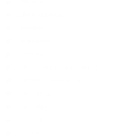
∟母乳石けん
∟長島塾（長島司先生）
【AEAJ関連】
【おすすめの本】
【アトリエのこだわり】
【アトリエ（自宅サロン含む）のひとこま】
【アロマティックティータイム】
【アロマ環境/山】
【アロマ関連】
【イベント】
【ガーデン】