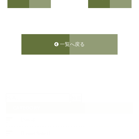
一覧へ戻る
検
索:
CATEGORY
【News】
【Lesson Report】