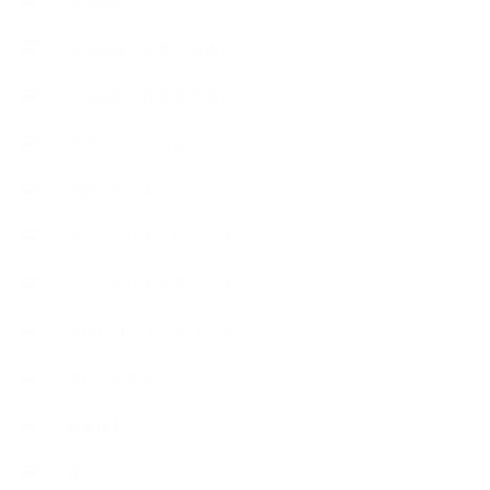
出張講座（イベント）
出張講座（企業・団体）
出張講座（住宅展示場）
季節のボタニカルタイム
市販の石けん
恋する石けん入門コース
恋する石けん探究コース
手作りコスメ・石けん学
手作り化粧品
教室便利グッズ
暮らしアロマ＋