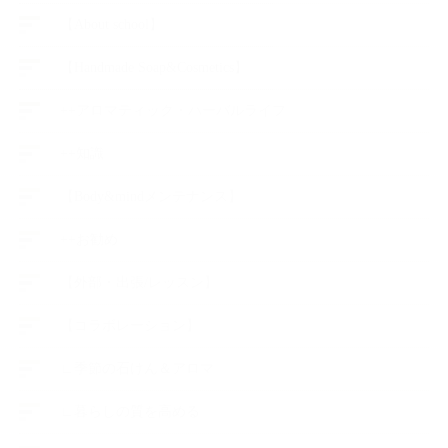
【About school】
【Handmade Soap&Cosmetics】
++アロマティック・ハーバルライフ
++知識
【Body&mindメンテナンス】
++お勧め
【外部・出張/レッスン】
【コラボレーション】
∟季節の石けん＆アロマ
∟暮らしの質を高める