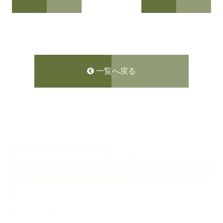
一覧へ戻る
検
索:
CATEGORY
【News】
【Lesson Report】