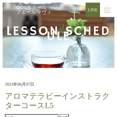
QOLスクール
LINE
フェールマヴィ
LESSON SCHED
ULE
レッスンスケジュール
ホーム
レッスンスケジュール
2023年06月07日
アロマテラピーインストラク
ターコースL5