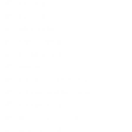
【使うハーブ】ラ行
【使うハーブ】ワ行
【展示会、見本市】
【工場・ハーブ園見学】
【心と身体の美ハーブ】
【快適空間】
【恋する石けんStory】末吉家の石けん
【恋する石けんStory】生徒さんの石けん
【恋する石けん®Story】
【暮らしアロマ＆ハーブレシピ】
【石けんとコスメの本】