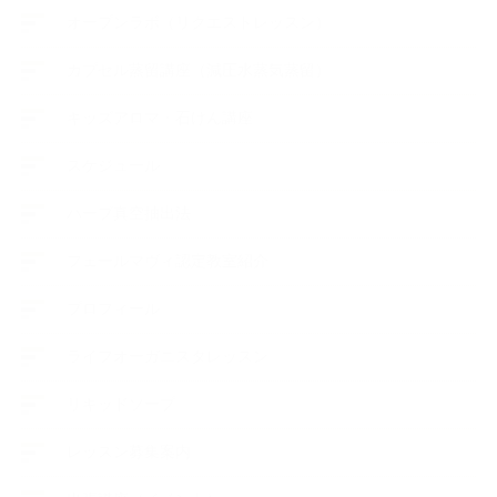
オープンラボ（リクエストレッスン）
カプセル蒸留講座（減圧水蒸気蒸留）
キッズアロマ・石けん講座
スケジュール
ハーブ真空抽出法
フェールマヴィ認定教室紹介
プロフィール
ライフオーガニスタレッスン
リキッドソープ
レッスン募集案内