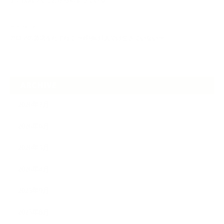
ケアは気づくことから始まっている
2026.06.30
アロマの源流をたずねて 〜植物は1人では生きていない〜
ARCHIVE
2026年7月
2026年6月
2026年5月
2026年4月
2025年9月
2025年8月