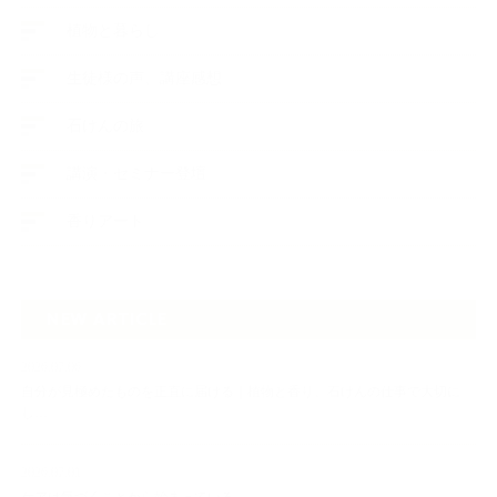
植物と暮らし
生徒様の声、講座感想
石けんの旅
講演・セミナー登壇
香りアート
NEW ARTICLE
2026.07.06
自分が見極めたものを正直に届ける｜植物と香り、石けんの仕事で大切に
し…
2026.07.01