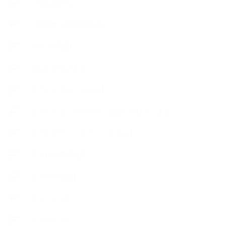
∟母乳石けん
∟長島塾（長島司先生）
【AEAJ関連】
【おすすめの本】
【アトリエのこだわり】
【アトリエ（自宅サロン含む）のひとこま】
【アロマティックティータイム】
【アロマ環境/山】
【アロマ関連】
【イベント】
【ガーデン】