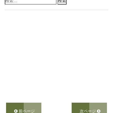
検
索:
前ページ
次ページ