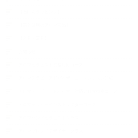
【石けんラッピング】
【美と健康のアロマ商品】
【道具・器具】
お知らせ
アロマセラピスト資格対応コース
アロマテラピーアドバイザーコースレッスン詳細
アロマテラピーアドバイザー対応アロマ検定コース
アロマテラピーインストラクターコース
アロマハンドセラピストクラス
アロマブレンドデザイナークラス