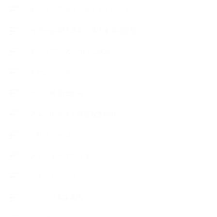
オープンラボ（リクエストレッスン）
カプセル蒸留講座（減圧水蒸気蒸留）
キッズアロマ・石けん講座
スケジュール
ハーブ真空抽出法
フェールマヴィ認定教室紹介
プロフィール
ライフオーガニスタレッスン
リキッドソープ
レッスン募集案内