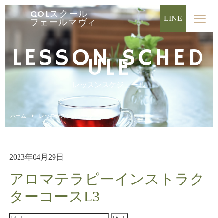
QOLスクール
LINE
フェールマヴィ
LESSON SCHED
ULE
レッスンスケジュール
ホーム
レッスンスケジュール
2023年04月29日
アロマテラピーインストラク
ターコースL3