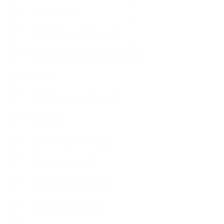
【About school】
【Handmade Soap&Cosmetics】
++アロマティック・ハーバルライフ
++知識
【Body&mindメンテナンス】
++お勧め
【外部・出張/レッスン】
【コラボレーション】
∟季節の石けん＆アロマ
∟暮らしの質を高める