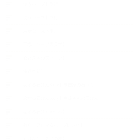
【使うハーブ】ラ行
【使うハーブ】ワ行
【展示会、見本市】
【工場・ハーブ園見学】
【心と身体の美ハーブ】
【快適空間】
【恋する石けんStory】末吉家の石けん
【恋する石けんStory】生徒さんの石けん
【恋する石けん®Story】
【暮らしアロマ＆ハーブレシピ】
【石けんとコスメの本】