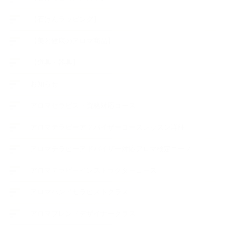
【石けんラッピング】
【美と健康のアロマ商品】
【道具・器具】
お知らせ
アロマセラピスト資格対応コース
アロマテラピーアドバイザーコースレッスン詳細
アロマテラピーアドバイザー対応アロマ検定コース
アロマテラピーインストラクターコース
アロマハンドセラピストクラス
アロマブレンドデザイナークラス