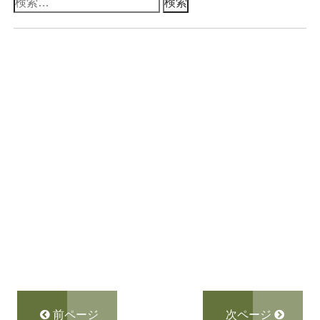
検
索:
前ページ
次ページ