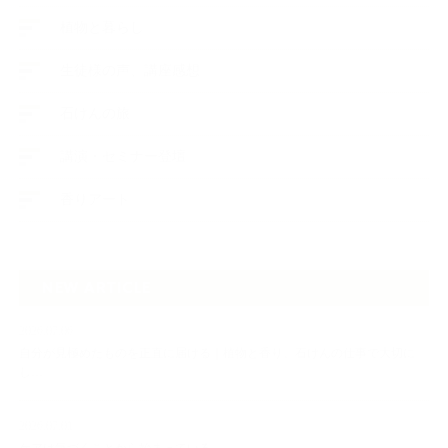
植物と暮らし
生徒様の声、講座感想
石けんの旅
講演・セミナー登壇
香りアート
NEW ARTICLE
2026.07.06
自分が見極めたものを正直に届ける｜植物と香り、石けんの仕事で大切に
し…
2026.07.01