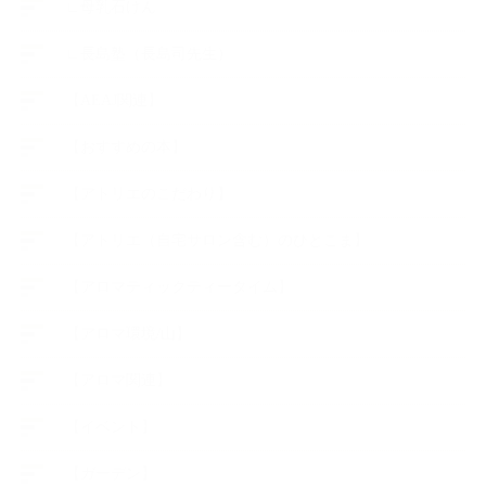
∟母乳石けん
∟長島塾（長島司先生）
【AEAJ関連】
【おすすめの本】
【アトリエのこだわり】
【アトリエ（自宅サロン含む）のひとこま】
【アロマティックティータイム】
【アロマ環境/山】
【アロマ関連】
【イベント】
【ガーデン】