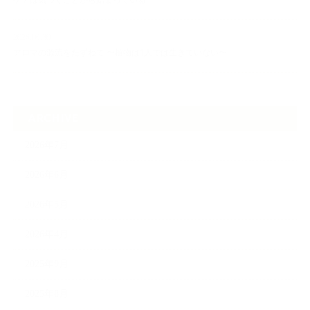
ケアは気づくことから始まっている
2026.06.30
アロマの源流をたずねて 〜植物は1人では生きていない〜
ARCHIVE
2026年7月
2026年6月
2026年5月
2026年4月
2025年9月
2025年8月