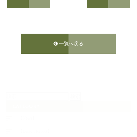
一覧へ戻る
検
索:
CATEGORY
【News】
【Lesson Report】