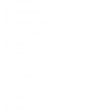
出張講座（イベント）
出張講座（企業・団体）
出張講座（住宅展示場）
季節のボタニカルタイム
市販の石けん
恋する石けん入門コース
恋する石けん探究コース
手作りコスメ・石けん学
手作り化粧品
教室便利グッズ
暮らしアロマ＋