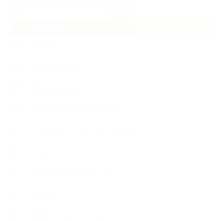
検
索:
CATEGORY
【News】
【Lesson Report】
【About school】
【Handmade Soap&Cosmetics】
++アロマティック・ハーバルライフ
++知識
【Body&mindメンテナンス】
++お勧め
【外部・出張/レッスン】