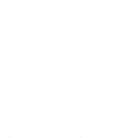
【恋する石けんStory】生徒さんの石けん
【恋する石けん®Story】
【暮らしアロマ＆ハーブレシピ】
【石けんとコスメの本】
【石けんラッピング】
【美と健康のアロマ商品】
【道具・器具】
お知らせ
アロマセラピスト資格対応コース
アロマテラピーアドバイザーコースレッスン詳細