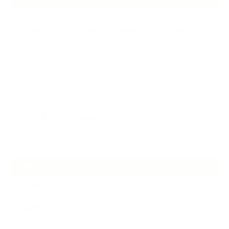
2026.07.06
自分が見極めたものを正直に届ける｜植物と香り、石けんの仕事で大切に
し…
2026.07.01
ケアは気づくことから始まっている
2026.06.30
アロマの源流をたずねて 〜植物は1人では生きていない〜
ARCHIVE
2026年7月
2026年6月