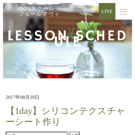
QOLスクール
LINE
フェールマヴィ
LESSON SCHED
ULE
レッスンスケジュール
ホーム
レッスンスケジュール
2017年08月29日
【1day】シリコンテクスチャ
ーシート作り