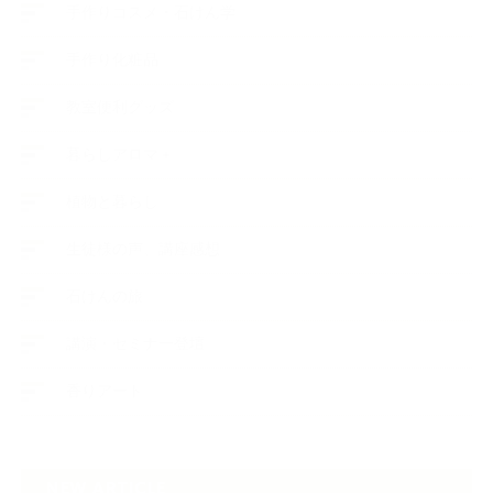
手作りコスメ・石けん学
手作り化粧品
教室便利グッズ
暮らしアロマ＋
植物と暮らし
生徒様の声、講座感想
石けんの旅
講演・セミナー登壇
香りアート
NEW ARTICLE