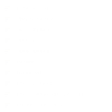
【コラボレーション】
∟季節の石けん＆アロマ
∟暮らしの質を高める
∟母乳石けん
∟長島塾（長島司先生）
【AEAJ関連】
【おすすめの本】
【アトリエのこだわり】
【アトリエ（自宅サロン含む）のひとこま】
【アロマティックティータイム】