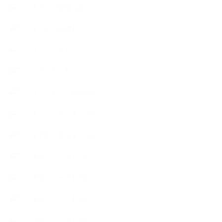
【アロマ環境/山】
【アロマ関連】
【イベント】
【ガーデン】
【セミナー、勉強会】
【ハーブクッキング】
【丁寧に暮らすこと】
【使うハーブ】ア行
【使うハーブ】カ行
【使うハーブ】サ行
【使うハーブ】タ行