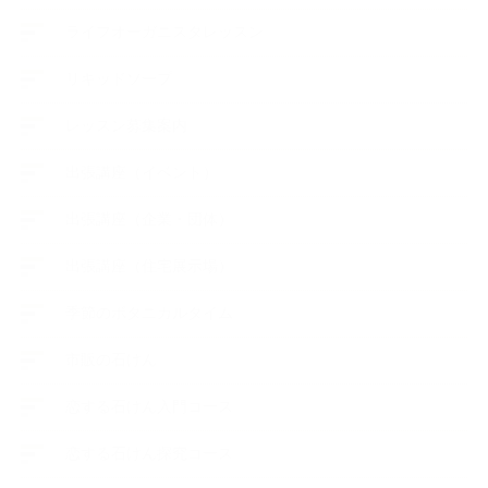
ライフオーガニスタレッスン
リキッドソープ
レッスン募集案内
出張講座（イベント）
出張講座（企業・団体）
出張講座（住宅展示場）
季節のボタニカルタイム
市販の石けん
恋する石けん入門コース
恋する石けん探究コース