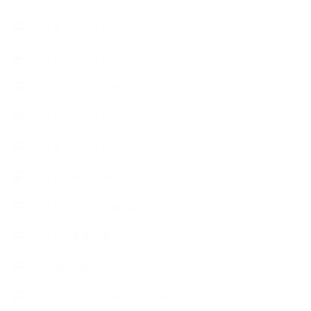
【使うハーブ】ハ行
【使うハーブ】マ行
【使うハーブ】ヤ行
【使うハーブ】ラ行
【使うハーブ】ワ行
【展示会、見本市】
【工場・ハーブ園見学】
【心と身体の美ハーブ】
【快適空間】
【恋する石けんStory】末吉家の石けん