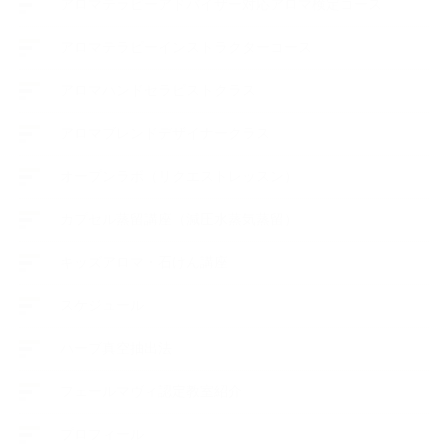
アロマテラピーアドバイザー対応アロマ検定コース
アロマテラピーインストラクターコース
アロマハンドセラピストクラス
アロマブレンドデザイナークラス
オープンラボ（リクエストレッスン）
カプセル蒸留講座（減圧水蒸気蒸留）
キッズアロマ・石けん講座
スケジュール
ハーブ真空抽出法
フェールマヴィ認定教室紹介
プロフィール