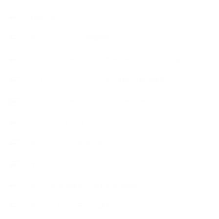
お知らせ
アロマセラピスト資格対応コース
アロマテラピーアドバイザーコースレッスン詳細
アロマテラピーアドバイザー対応アロマ検定コース
アロマテラピーインストラクターコース
アロマハンドセラピストクラス
アロマブレンドデザイナークラス
オープンラボ（リクエストレッスン）
カプセル蒸留講座（減圧水蒸気蒸留）
キッズアロマ・石けん講座