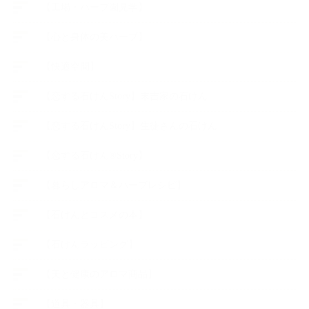
【工場・ハーブ園見学】
【心と身体の美ハーブ】
【快適空間】
【恋する石けんStory】末吉家の石けん
【恋する石けんStory】生徒さんの石けん
【恋する石けん®Story】
【暮らしアロマ＆ハーブレシピ】
【石けんとコスメの本】
【石けんラッピング】
【美と健康のアロマ商品】
【道具・器具】