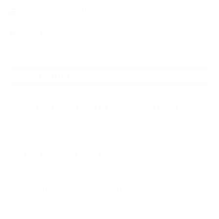
講演・セミナー登壇
香りアート
NEW ARTICLE
2026.07.06
自分が見極めたものを正直に届ける｜植物と香り、石けんの仕事で大切に
し…
2026.07.01
ケアは気づくことから始まっている
2026.06.30
アロマの源流をたずねて 〜植物は1人では生きていない〜