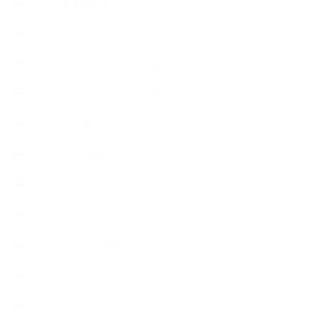
【おすすめの本】
【アトリエのこだわり】
【アトリエ（自宅サロン含む）のひとこま】
【アロマティックティータイム】
【アロマ環境/山】
【アロマ関連】
【イベント】
【ガーデン】
【セミナー、勉強会】
【ハーブクッキング】
【丁寧に暮らすこと】