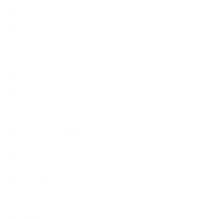
スケジュール
ハーブ真空抽出法
フェールマヴィ認定教室紹介
プロフィール
ライフオーガニスタレッスン
リキッドソープ
レッスン募集案内
出張講座（イベント）
出張講座（企業・団体）
出張講座（住宅展示場）
季節のボタニカルタイム