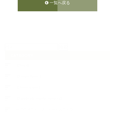
一覧へ戻る
検
索:
CATEGORY
【News】
【Lesson Report】
【About school】
【Handmade Soap&Cosmetics】
++アロマティック・ハーバルライフ