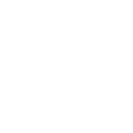
市販の石けん
恋する石けん入門コース
恋する石けん探究コース
手作りコスメ・石けん学
手作り化粧品
教室便利グッズ
暮らしアロマ＋
植物と暮らし
生徒様の声、講座感想
石けんの旅