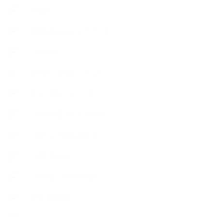
++知識
【Body&mindメンテナンス】
++お勧め
【外部・出張/レッスン】
【コラボレーション】
∟季節の石けん＆アロマ
∟暮らしの質を高める
∟母乳石けん
∟長島塾（長島司先生）
【AEAJ関連】