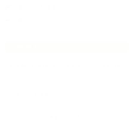
講演・セミナー登壇
香りアート
NEW ARTICLE
2026.07.06
自分が見極めたものを正直に届ける｜植物と香り、石けんの仕事で大切に
し…
2026.07.01
ケアは気づくことから始まっている
2026.06.30
アロマの源流をたずねて 〜植物は1人では生きていない〜