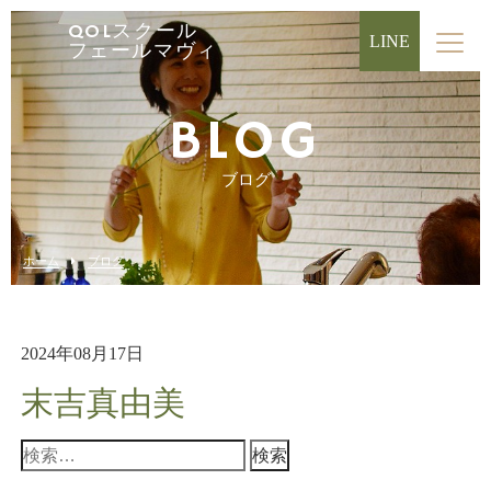
QOLスクール
LINE
フェールマヴィ
BLOG
ブログ
ホーム
ブログ
2024年08月17日
末吉真由美
検
索: