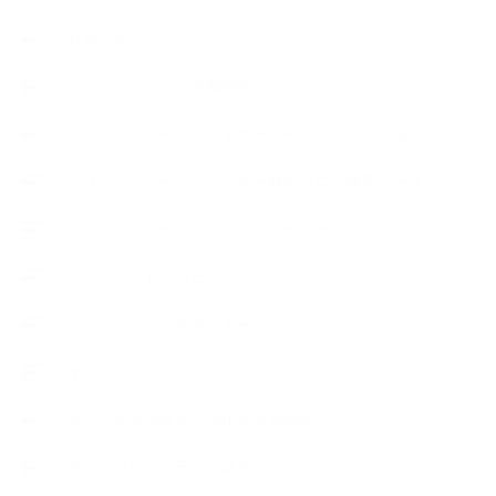
お知らせ
アロマセラピスト資格対応コース
アロマテラピーアドバイザーコースレッスン詳細
アロマテラピーアドバイザー対応アロマ検定コース
アロマテラピーインストラクターコース
アロマハンドセラピストクラス
アロマブレンドデザイナークラス
オープンラボ（リクエストレッスン）
カプセル蒸留講座（減圧水蒸気蒸留）
キッズアロマ・石けん講座