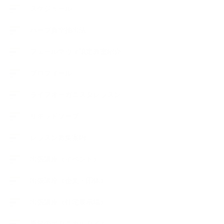
スケジュール
ハーブ真空抽出法
フェールマヴィ認定教室紹介
プロフィール
ライフオーガニスタレッスン
リキッドソープ
レッスン募集案内
出張講座（イベント）
出張講座（企業・団体）
出張講座（住宅展示場）
季節のボタニカルタイム