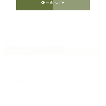
一覧へ戻る
検
索:
CATEGORY
【News】
【Lesson Report】
【About school】
【Handmade Soap&Cosmetics】
++アロマティック・ハーバルライフ