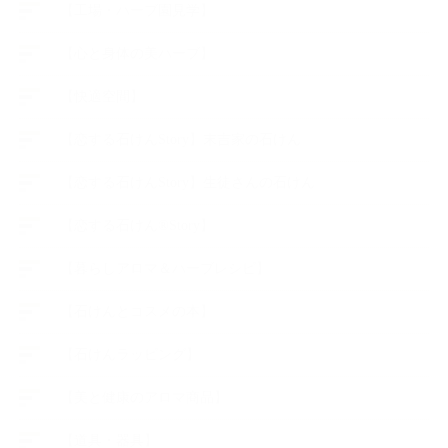
【工場・ハーブ園見学】
【心と身体の美ハーブ】
【快適空間】
【恋する石けんStory】末吉家の石けん
【恋する石けんStory】生徒さんの石けん
【恋する石けん®Story】
【暮らしアロマ＆ハーブレシピ】
【石けんとコスメの本】
【石けんラッピング】
【美と健康のアロマ商品】
【道具・器具】