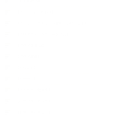
【おすすめの本】
【アトリエのこだわり】
【アトリエ（自宅サロン含む）のひとこま】
【アロマティックティータイム】
【アロマ環境/山】
【アロマ関連】
【イベント】
【ガーデン】
【セミナー、勉強会】
【ハーブクッキング】
【丁寧に暮らすこと】