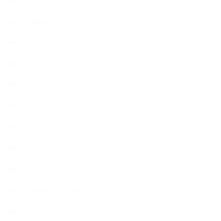
市販の石けん
恋する石けん入門コース
恋する石けん探究コース
手作りコスメ・石けん学
手作り化粧品
教室便利グッズ
暮らしアロマ＋
植物と暮らし
生徒様の声、講座感想
石けんの旅