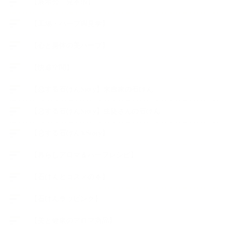
【展示会、見本市】
【工場・ハーブ園見学】
【心と身体の美ハーブ】
【快適空間】
【恋する石けんStory】末吉家の石けん
【恋する石けんStory】生徒さんの石けん
【恋する石けん®Story】
【暮らしアロマ＆ハーブレシピ】
【石けんとコスメの本】
【石けんラッピング】
【美と健康のアロマ商品】