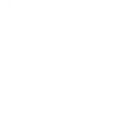
++アロマティック・ハーバルライフ
++知識
【Body&mindメンテナンス】
++お勧め
【外部・出張/レッスン】
【コラボレーション】
∟季節の石けん＆アロマ
∟暮らしの質を高める
∟母乳石けん
∟長島塾（長島司先生）
【AEAJ関連】