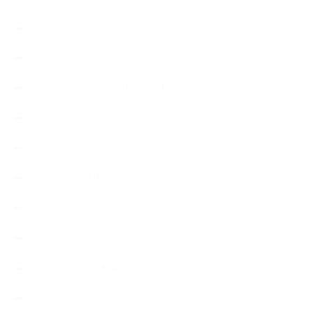
【おすすめの本】
【アトリエのこだわり】
【アトリエ（自宅サロン含む）のひとこま】
【アロマティックティータイム】
【アロマ環境/山】
【アロマ関連】
【イベント】
【ガーデン】
【セミナー、勉強会】
【ハーブクッキング】