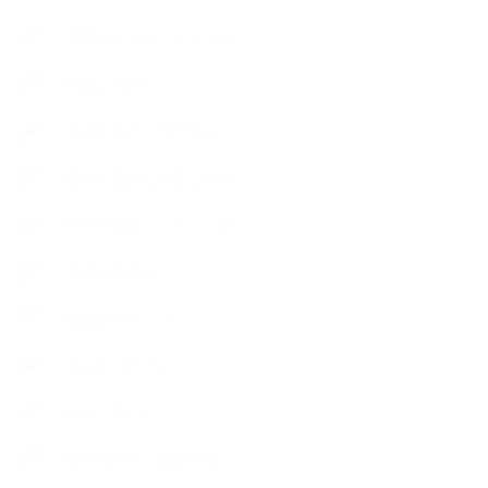
季節のボタニカルタイム
市販の石けん
恋する石けん入門コース
恋する石けん探究コース
手作りコスメ・石けん学
手作り化粧品
教室便利グッズ
暮らしアロマ＋
植物と暮らし
生徒様の声、講座感想