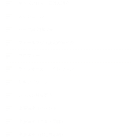
キッズアロマ・石けん講座
スケジュール
ハーブ真空抽出法
フェールマヴィ認定教室紹介
プロフィール
ライフオーガニスタレッスン
リキッドソープ
レッスン募集案内
出張講座（イベント）
出張講座（企業・団体）
出張講座（住宅展示場）