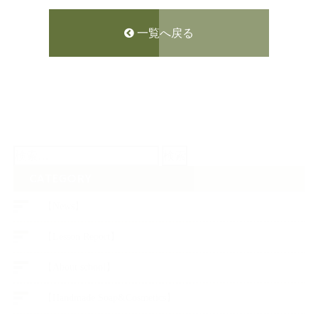
一覧へ戻る
検
索:
CATEGORY
【News】
【Lesson Report】
【About school】
【Handmade Soap&Cosmetics】