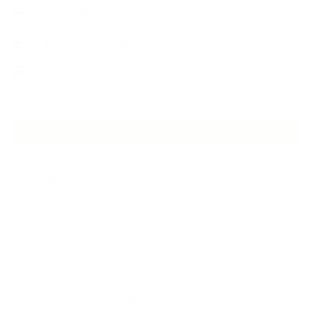
石けんの旅
講演・セミナー登壇
香りアート
NEW ARTICLE
2026.07.06
自分が見極めたものを正直に届ける｜植物と香り、石けんの仕事で大切に
し…
2026.07.01
ケアは気づくことから始まっている
2026.06.30
アロマの源流をたずねて 〜植物は1人では生きていない〜