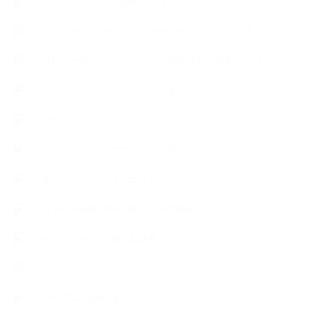
アロマセラピスト資格対応コース
アロマテラピーアドバイザーコースレッスン詳細
アロマテラピーアドバイザー対応アロマ検定コース
アロマテラピーインストラクターコース
アロマハンドセラピストクラス
アロマブレンドデザイナークラス
オープンラボ（リクエストレッスン）
カプセル蒸留講座（減圧水蒸気蒸留）
キッズアロマ・石けん講座
スケジュール
ハーブ真空抽出法