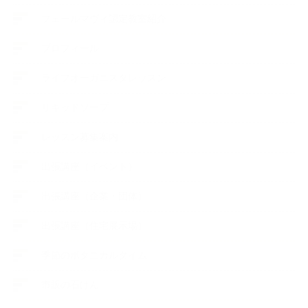
フェールマヴィ認定教室紹介
プロフィール
ライフオーガニスタレッスン
リキッドソープ
レッスン募集案内
出張講座（イベント）
出張講座（企業・団体）
出張講座（住宅展示場）
季節のボタニカルタイム
市販の石けん