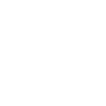
【快適空間】
【恋する石けんStory】末吉家の石けん
【恋する石けんStory】生徒さんの石けん
【恋する石けん®Story】
【暮らしアロマ＆ハーブレシピ】
【石けんとコスメの本】
【石けんラッピング】
【美と健康のアロマ商品】
【道具・器具】
お知らせ