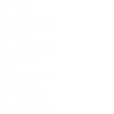
++お勧め
【外部・出張/レッスン】
【コラボレーション】
∟季節の石けん＆アロマ
∟暮らしの質を高める
∟母乳石けん
∟長島塾（長島司先生）
【AEAJ関連】
【おすすめの本】
【アトリエのこだわり】