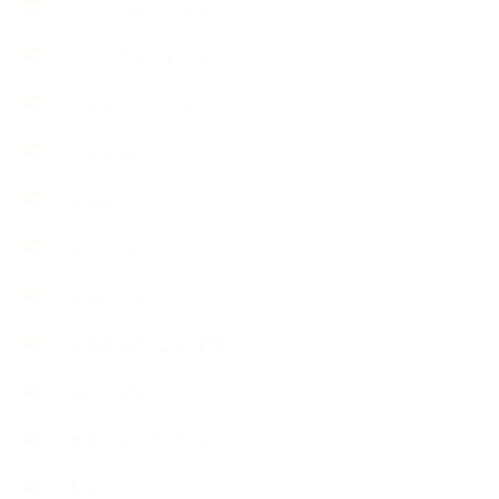
恋する石けん入門コース
恋する石けん探究コース
手作りコスメ・石けん学
手作り化粧品
教室便利グッズ
暮らしアロマ＋
植物と暮らし
生徒様の声、講座感想
石けんの旅
講演・セミナー登壇
香りアート