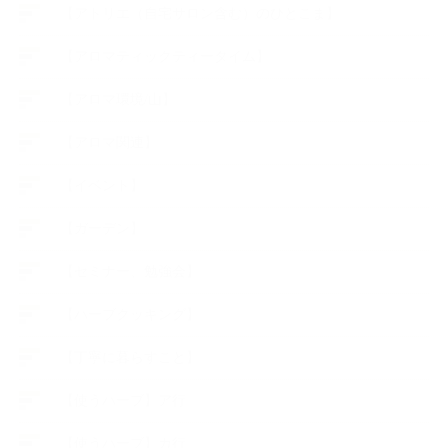
【アトリエ（自宅サロン含む）のひとこま】
【アロマティックティータイム】
【アロマ環境/山】
【アロマ関連】
【イベント】
【ガーデン】
【セミナー、勉強会】
【ハーブクッキング】
【丁寧に暮らすこと】
【使うハーブ】ア行
【使うハーブ】カ行