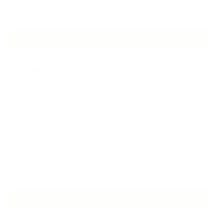
NEW ARTICLE
2026.07.06
自分が見極めたものを正直に届ける｜植物と香り、石けんの仕事で大切に
し…
2026.07.01
ケアは気づくことから始まっている
2026.06.30
アロマの源流をたずねて 〜植物は1人では生きていない〜
ARCHIVE