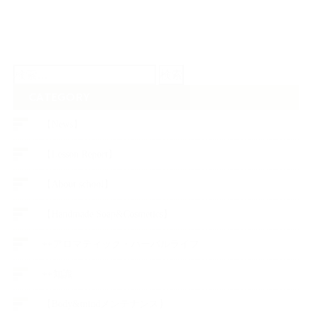
検
索:
CATEGORY
【News】
【Lesson Report】
【About school】
【Handmade Soap&Cosmetics】
++アロマティック・ハーバルライフ
++知識
【Body&mindメンテナンス】