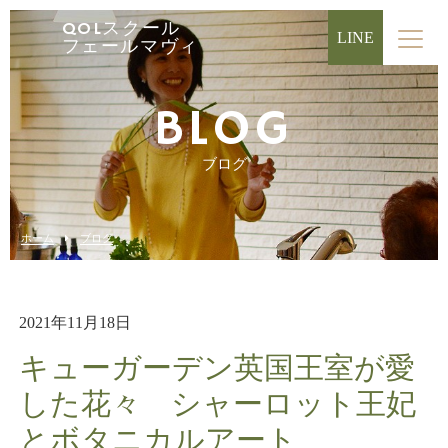
QOLスクール
LINE
フェールマヴィ
BLOG
ブログ
ホーム
ブログ
2021年11月18日
キューガーデン英国王室が愛
した花々 シャーロット王妃
とボタニカルアート