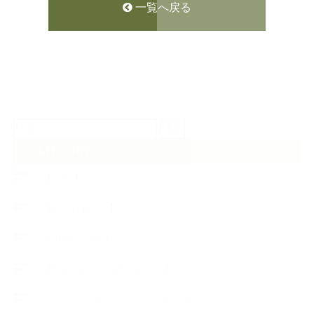
一覧へ戻る
検
索:
CATEGORY
【News】
【Lesson Report】
【About school】
【Handmade Soap&Cosmetics】
++アロマティック・ハーバルライフ