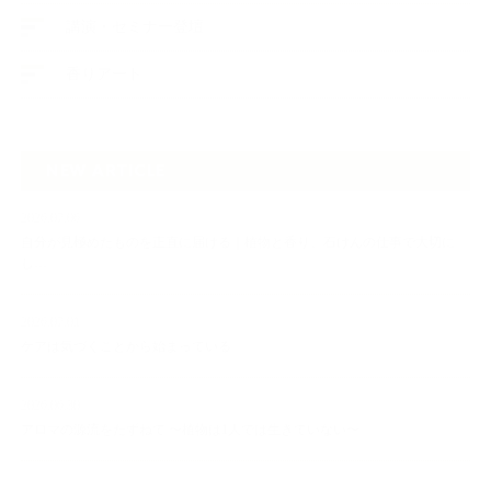
講演・セミナー登壇
香りアート
NEW ARTICLE
2026.07.06
自分が見極めたものを正直に届ける｜植物と香り、石けんの仕事で大切に
し…
2026.07.01
ケアは気づくことから始まっている
2026.06.30
アロマの源流をたずねて 〜植物は1人では生きていない〜