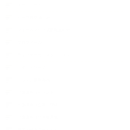
スケジュール
ハーブ真空抽出法
フェールマヴィ認定教室紹介
プロフィール
ライフオーガニスタレッスン
リキッドソープ
レッスン募集案内
出張講座（イベント）
出張講座（企業・団体）
出張講座（住宅展示場）
季節のボタニカルタイム