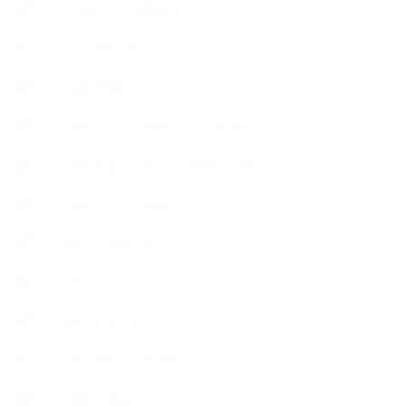
【工場・ハーブ園見学】
【心と身体の美ハーブ】
【快適空間】
【恋する石けんStory】末吉家の石けん
【恋する石けんStory】生徒さんの石けん
【恋する石けん®Story】
【暮らしアロマ＆ハーブレシピ】
【石けんとコスメの本】
【石けんラッピング】
【美と健康のアロマ商品】
【道具・器具】