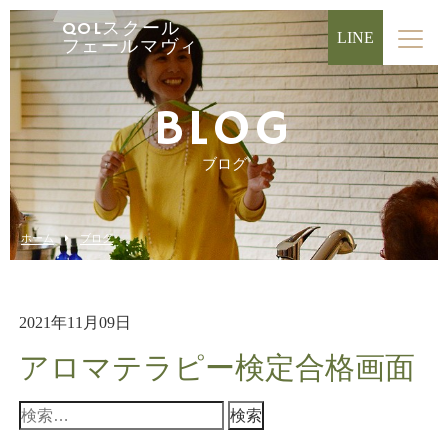
QOLスクール
LINE
フェールマヴィ
BLOG
ブログ
ホーム
ブログ
2021年11月09日
アロマテラピー検定合格画面
検
索: