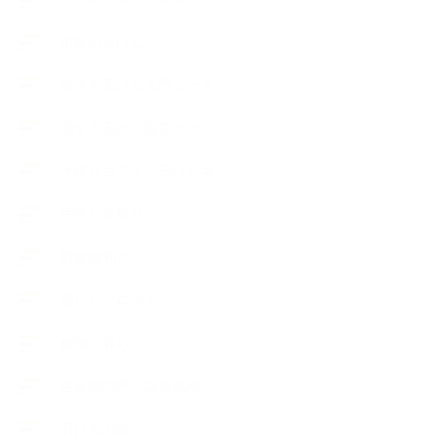
市販の石けん
恋する石けん入門コース
恋する石けん探究コース
手作りコスメ・石けん学
手作り化粧品
教室便利グッズ
暮らしアロマ＋
植物と暮らし
生徒様の声、講座感想
石けんの旅