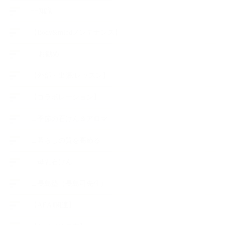
++知識
【Body&mindメンテナンス】
++お勧め
【外部・出張/レッスン】
【コラボレーション】
∟季節の石けん＆アロマ
∟暮らしの質を高める
∟母乳石けん
∟長島塾（長島司先生）
【AEAJ関連】