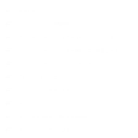
お知らせ
アロマセラピスト資格対応コース
アロマテラピーアドバイザーコースレッスン詳細
アロマテラピーアドバイザー対応アロマ検定コース
アロマテラピーインストラクターコース
アロマハンドセラピストクラス
アロマブレンドデザイナークラス
オープンラボ（リクエストレッスン）
カプセル蒸留講座（減圧水蒸気蒸留）
キッズアロマ・石けん講座