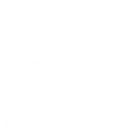
【おすすめの本】
【アトリエのこだわり】
【アトリエ（自宅サロン含む）のひとこま】
【アロマティックティータイム】
【アロマ環境/山】
【アロマ関連】
【イベント】
【ガーデン】
【セミナー、勉強会】
【ハーブクッキング】
【丁寧に暮らすこと】