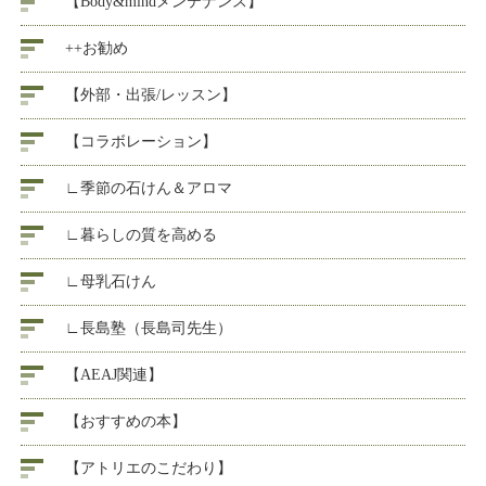
【Body&mindメンテナンス】
++お勧め
【外部・出張/レッスン】
【コラボレーション】
∟季節の石けん＆アロマ
∟暮らしの質を高める
∟母乳石けん
∟長島塾（長島司先生）
【AEAJ関連】
【おすすめの本】
【アトリエのこだわり】