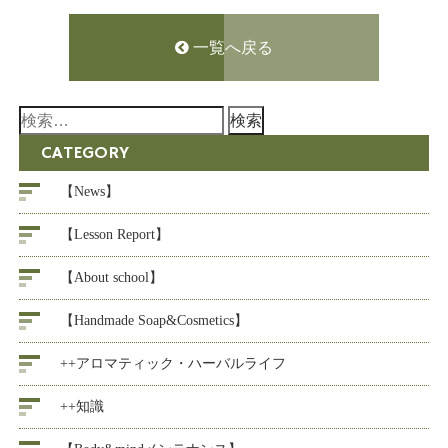
一覧へ戻る
検
索:
CATEGORY
【News】
【Lesson Report】
【About school】
【Handmade Soap&Cosmetics】
++アロマティック・ハーバルライフ
++知識