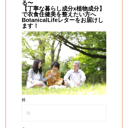
る〜
【丁寧な暮らし成分x植物成分】
で衣食住健美を整えたい方へ
BotanicalLifeレターをお届けし
ます！
姓