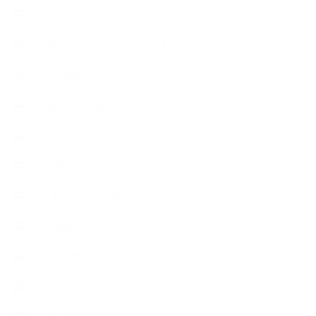
++知識
【Body&mindメンテナンス】
++お勧め
【外部・出張/レッスン】
【コラボレーション】
∟季節の石けん＆アロマ
∟暮らしの質を高める
∟母乳石けん
∟長島塾（長島司先生）
【AEAJ関連】