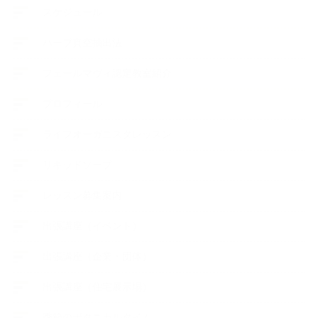
スケジュール
ハーブ真空抽出法
フェールマヴィ認定教室紹介
プロフィール
ライフオーガニスタレッスン
リキッドソープ
レッスン募集案内
出張講座（イベント）
出張講座（企業・団体）
出張講座（住宅展示場）
季節のボタニカルタイム