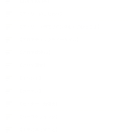
【おすすめの本】
【アトリエのこだわり】
【アトリエ（自宅サロン含む）のひとこま】
【アロマティックティータイム】
【アロマ環境/山】
【アロマ関連】
【イベント】
【ガーデン】
【セミナー、勉強会】
【ハーブクッキング】
【丁寧に暮らすこと】