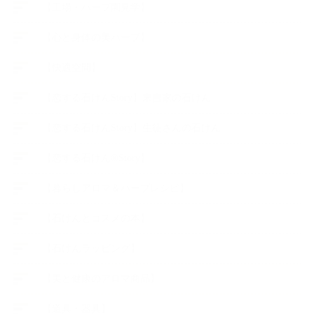
【工場・ハーブ園見学】
【心と身体の美ハーブ】
【快適空間】
【恋する石けんStory】末吉家の石けん
【恋する石けんStory】生徒さんの石けん
【恋する石けん®Story】
【暮らしアロマ＆ハーブレシピ】
【石けんとコスメの本】
【石けんラッピング】
【美と健康のアロマ商品】
【道具・器具】