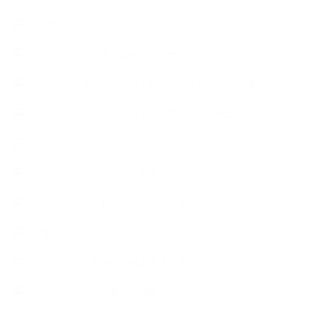
お知らせ
アロマセラピスト資格対応コース
アロマテラピーアドバイザーコースレッスン詳細
アロマテラピーアドバイザー対応アロマ検定コース
アロマテラピーインストラクターコース
アロマハンドセラピストクラス
アロマブレンドデザイナークラス
オープンラボ（リクエストレッスン）
カプセル蒸留講座（減圧水蒸気蒸留）
キッズアロマ・石けん講座