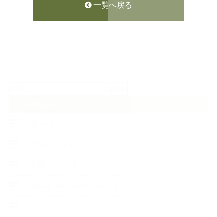
一覧へ戻る
検
索:
CATEGORY
【News】
【Lesson Report】
【About school】
【Handmade Soap&Cosmetics】
++アロマティック・ハーバルライフ