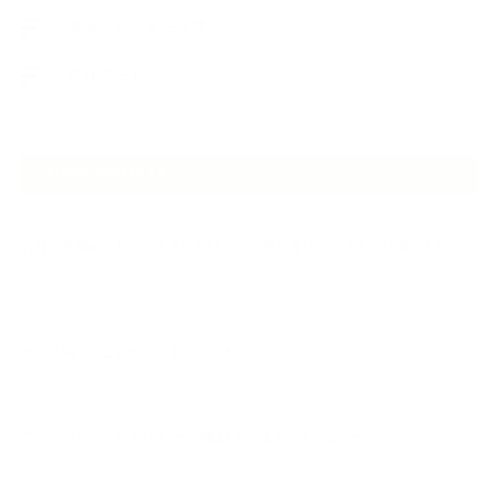
講演・セミナー登壇
香りアート
NEW ARTICLE
2026.07.06
自分が見極めたものを正直に届ける｜植物と香り、石けんの仕事で大切に
し…
2026.07.01
ケアは気づくことから始まっている
2026.06.30
アロマの源流をたずねて 〜植物は1人では生きていない〜