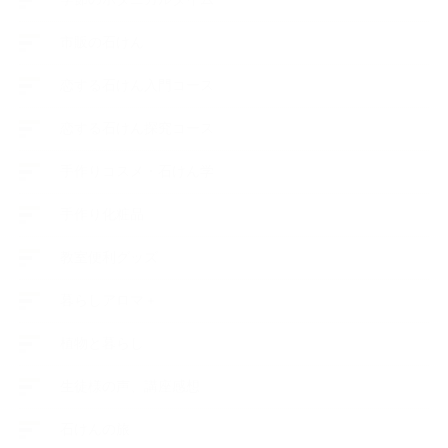
市販の石けん
恋する石けん入門コース
恋する石けん探究コース
手作りコスメ・石けん学
手作り化粧品
教室便利グッズ
暮らしアロマ＋
植物と暮らし
生徒様の声、講座感想
石けんの旅