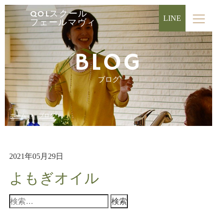
QOLスクール
LINE
フェールマヴィ
BLOG
ブログ
ホーム
ブログ
2021年05月29日
よもぎオイル
検
索: