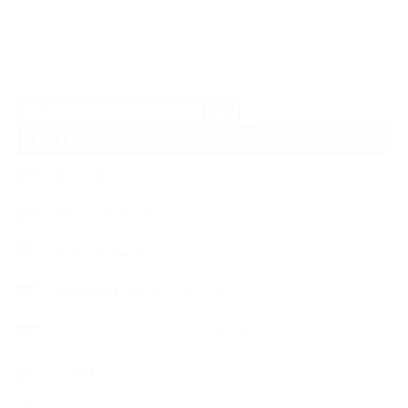
検
索:
CATEGORY
【News】
【Lesson Report】
【About school】
【Handmade Soap&Cosmetics】
++アロマティック・ハーバルライフ
++知識