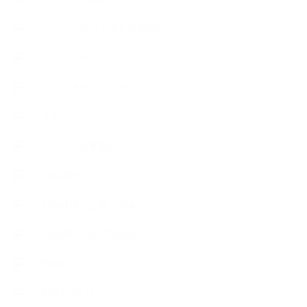
フェールマヴィ認定教室紹介
プロフィール
ライフオーガニスタレッスン
リキッドソープ
レッスン募集案内
出張講座（イベント）
出張講座（企業・団体）
出張講座（住宅展示場）
季節のボタニカルタイム
市販の石けん