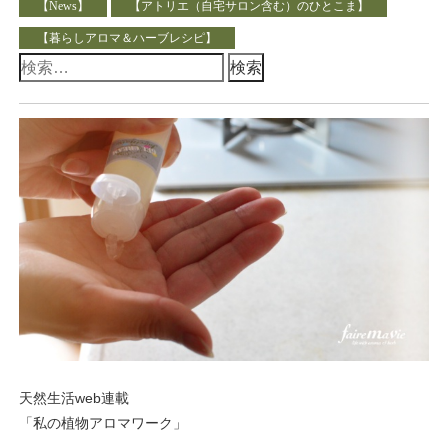
【News】
【アトリエ（自宅サロン含む）のひとこま】
【暮らしアロマ＆ハーブレシピ】
検
索:
天然生活web連載
「私の植物アロマワーク」