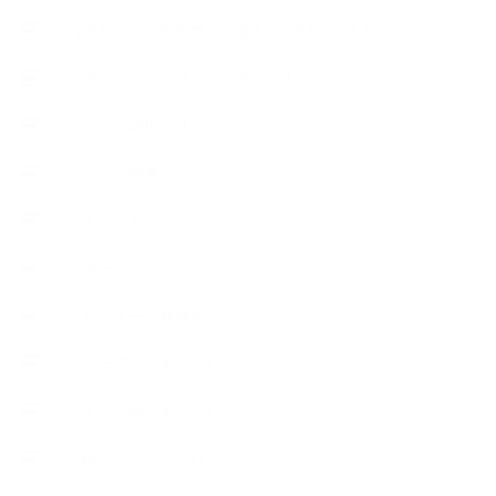
【アトリエ（自宅サロン含む）のひとこま】
【アロマティックティータイム】
【アロマ環境/山】
【アロマ関連】
【イベント】
【ガーデン】
【セミナー、勉強会】
【ハーブクッキング】
【丁寧に暮らすこと】
【使うハーブ】ア行