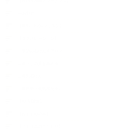
【Body&mindメンテナンス】
++お勧め
【外部・出張/レッスン】
【コラボレーション】
∟季節の石けん＆アロマ
∟暮らしの質を高める
∟母乳石けん
∟長島塾（長島司先生）
【AEAJ関連】
【おすすめの本】
【アトリエのこだわり】