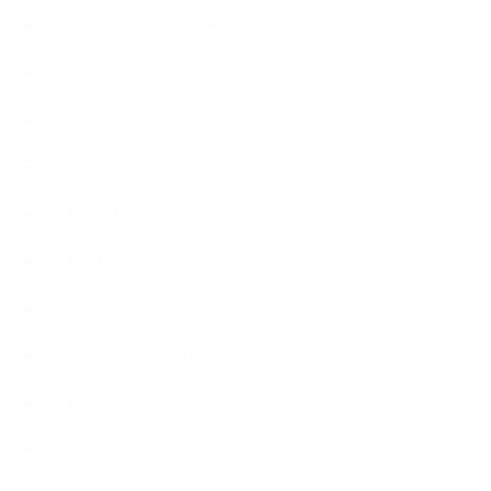
恋する石けん入門コース
恋する石けん探究コース
手作りコスメ・石けん学
手作り化粧品
教室便利グッズ
暮らしアロマ＋
植物と暮らし
生徒様の声、講座感想
石けんの旅
講演・セミナー登壇