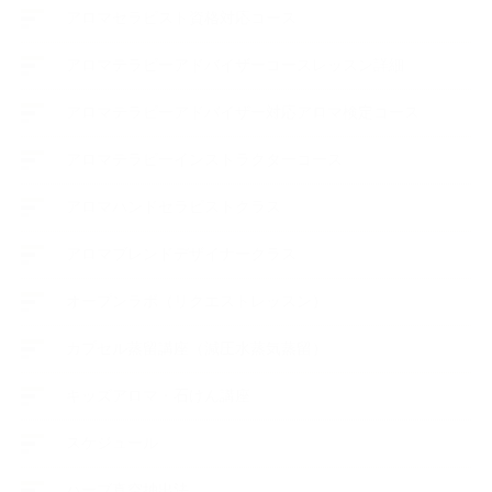
アロマセラピスト資格対応コース
アロマテラピーアドバイザーコースレッスン詳細
アロマテラピーアドバイザー対応アロマ検定コース
アロマテラピーインストラクターコース
アロマハンドセラピストクラス
アロマブレンドデザイナークラス
オープンラボ（リクエストレッスン）
カプセル蒸留講座（減圧水蒸気蒸留）
キッズアロマ・石けん講座
スケジュール
ハーブ真空抽出法