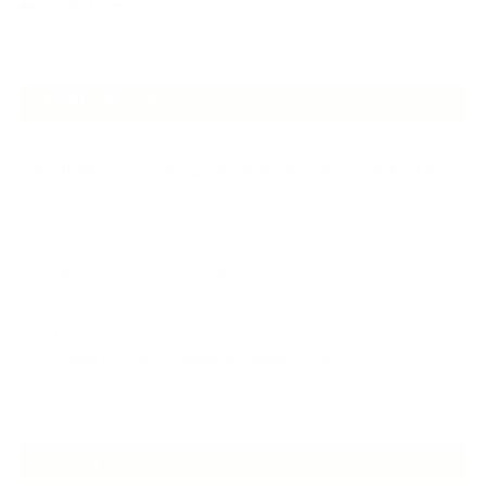
香りアート
NEW ARTICLE
2026.07.06
自分が見極めたものを正直に届ける｜植物と香り、石けんの仕事で大切に
し…
2026.07.01
ケアは気づくことから始まっている
2026.06.30
アロマの源流をたずねて 〜植物は1人では生きていない〜
ARCHIVE