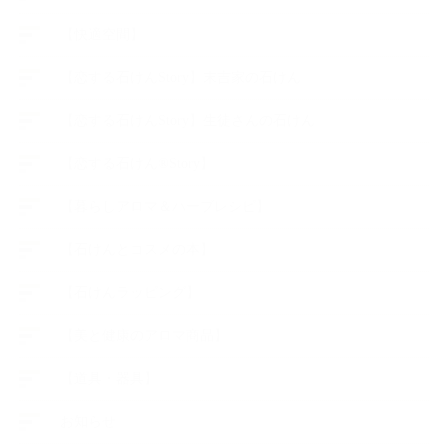
【快適空間】
【恋する石けんStory】末吉家の石けん
【恋する石けんStory】生徒さんの石けん
【恋する石けん®Story】
【暮らしアロマ＆ハーブレシピ】
【石けんとコスメの本】
【石けんラッピング】
【美と健康のアロマ商品】
【道具・器具】
お知らせ