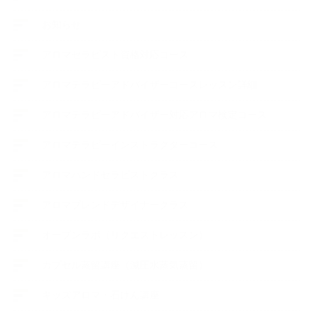
お知らせ
アロマセラピスト資格対応コース
アロマテラピーアドバイザーコースレッスン詳細
アロマテラピーアドバイザー対応アロマ検定コース
アロマテラピーインストラクターコース
アロマハンドセラピストクラス
アロマブレンドデザイナークラス
オープンラボ（リクエストレッスン）
カプセル蒸留講座（減圧水蒸気蒸留）
キッズアロマ・石けん講座