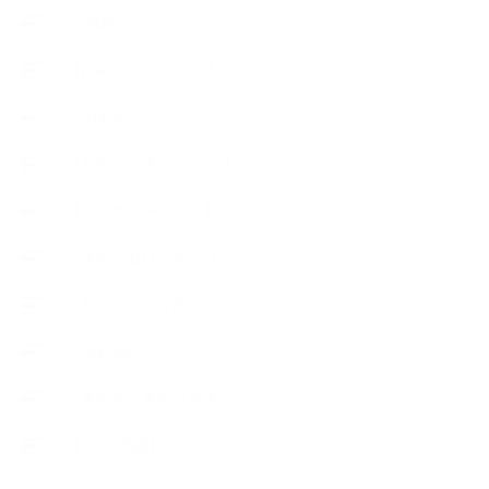
++知識
【Body&mindメンテナンス】
++お勧め
【外部・出張/レッスン】
【コラボレーション】
∟季節の石けん＆アロマ
∟暮らしの質を高める
∟母乳石けん
∟長島塾（長島司先生）
【AEAJ関連】