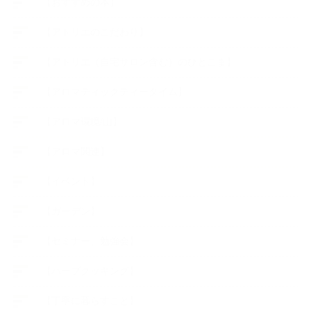
【おすすめの本】
【アトリエのこだわり】
【アトリエ（自宅サロン含む）のひとこま】
【アロマティックティータイム】
【アロマ環境/山】
【アロマ関連】
【イベント】
【ガーデン】
【セミナー、勉強会】
【ハーブクッキング】
【丁寧に暮らすこと】