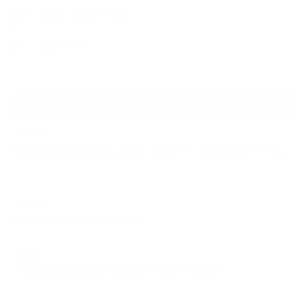
講演・セミナー登壇
香りアート
NEW ARTICLE
2026.07.06
自分が見極めたものを正直に届ける｜植物と香り、石けんの仕事で大切に
し…
2026.07.01
ケアは気づくことから始まっている
2026.06.30
アロマの源流をたずねて 〜植物は1人では生きていない〜