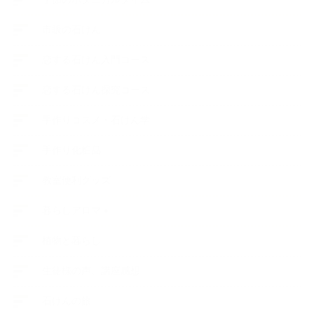
市販の石けん
恋する石けん入門コース
恋する石けん探究コース
手作りコスメ・石けん学
手作り化粧品
教室便利グッズ
暮らしアロマ＋
植物と暮らし
生徒様の声、講座感想
石けんの旅