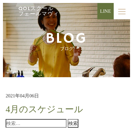
QOLスクール
LINE
フェールマヴィ
BLOG
ブログ
ホーム
ブログ
2021年04月06日
4月のスケジュール
検
索: