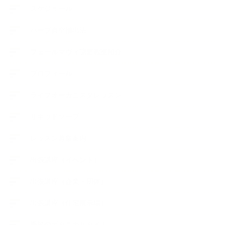
スケジュール
ハーブ真空抽出法
フェールマヴィ認定教室紹介
プロフィール
ライフオーガニスタレッスン
リキッドソープ
レッスン募集案内
出張講座（イベント）
出張講座（企業・団体）
出張講座（住宅展示場）
季節のボタニカルタイム