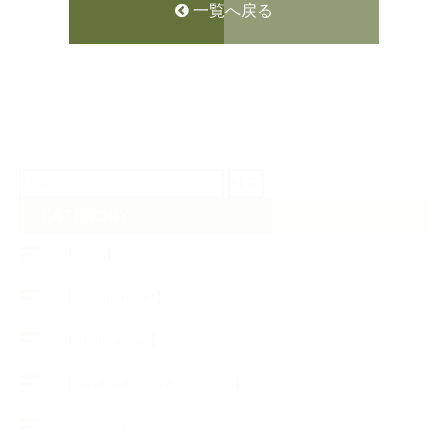
一覧へ戻る
検
索:
CATEGORY
【News】
【Lesson Report】
【About school】
【Handmade Soap&Cosmetics】
++アロマティック・ハーバルライフ