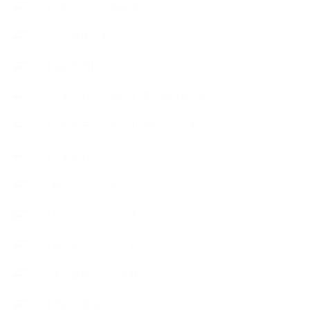
【工場・ハーブ園見学】
【心と身体の美ハーブ】
【快適空間】
【恋する石けんStory】末吉家の石けん
【恋する石けんStory】生徒さんの石けん
【恋する石けん®Story】
【暮らしアロマ＆ハーブレシピ】
【石けんとコスメの本】
【石けんラッピング】
【美と健康のアロマ商品】
【道具・器具】