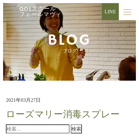
QOLスクール
LINE
フェールマヴィ
BLOG
ブログ
ホーム
ブログ
2021年03月27日
ローズマリー消毒スプレー
検
索: