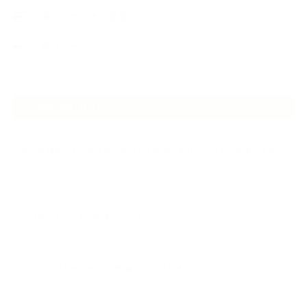
講演・セミナー登壇
香りアート
NEW ARTICLE
2026.07.06
自分が見極めたものを正直に届ける｜植物と香り、石けんの仕事で大切に
し…
2026.07.01
ケアは気づくことから始まっている
2026.06.30
アロマの源流をたずねて 〜植物は1人では生きていない〜