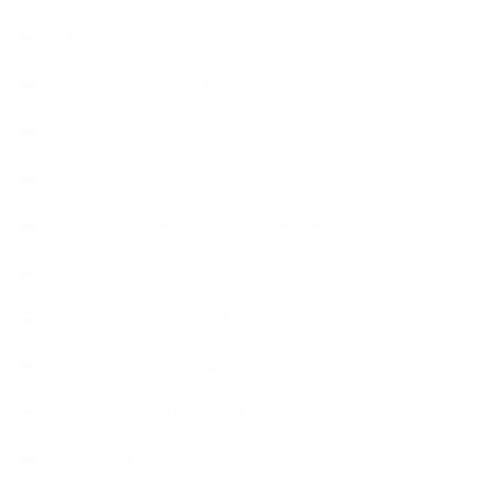
お知らせ
アロマセラピスト資格対応コース
アロマテラピーアドバイザーコースレッスン詳細
アロマテラピーアドバイザー対応アロマ検定コース
アロマテラピーインストラクターコース
アロマハンドセラピストクラス
アロマブレンドデザイナークラス
オープンラボ（リクエストレッスン）
カプセル蒸留講座（減圧水蒸気蒸留）
キッズアロマ・石けん講座