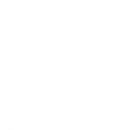
++知識
【Body&mindメンテナンス】
++お勧め
【外部・出張/レッスン】
【コラボレーション】
∟季節の石けん＆アロマ
∟暮らしの質を高める
∟母乳石けん
∟長島塾（長島司先生）
【AEAJ関連】