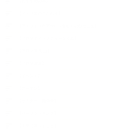
【おすすめの本】
【アトリエのこだわり】
【アトリエ（自宅サロン含む）のひとこま】
【アロマティックティータイム】
【アロマ環境/山】
【アロマ関連】
【イベント】
【ガーデン】
【セミナー、勉強会】
【ハーブクッキング】
【丁寧に暮らすこと】