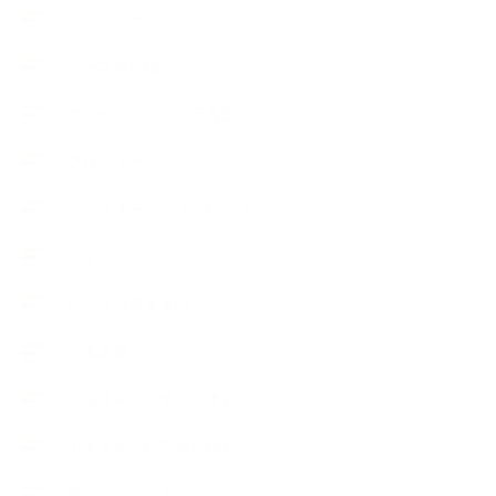
スケジュール
ハーブ真空抽出法
フェールマヴィ認定教室紹介
プロフィール
ライフオーガニスタレッスン
リキッドソープ
レッスン募集案内
出張講座（イベント）
出張講座（企業・団体）
出張講座（住宅展示場）
季節のボタニカルタイム