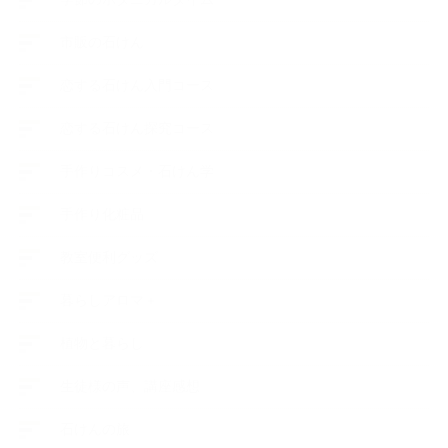
市販の石けん
恋する石けん入門コース
恋する石けん探究コース
手作りコスメ・石けん学
手作り化粧品
教室便利グッズ
暮らしアロマ＋
植物と暮らし
生徒様の声、講座感想
石けんの旅