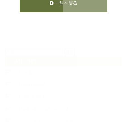
一覧へ戻る
検
索:
CATEGORY
【News】
【Lesson Report】
【About school】
【Handmade Soap&Cosmetics】
++アロマティック・ハーバルライフ