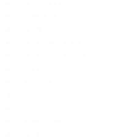
【工場・ハーブ園見学】
【心と身体の美ハーブ】
【快適空間】
【恋する石けんStory】末吉家の石けん
【恋する石けんStory】生徒さんの石けん
【恋する石けん®Story】
【暮らしアロマ＆ハーブレシピ】
【石けんとコスメの本】
【石けんラッピング】
【美と健康のアロマ商品】
【道具・器具】