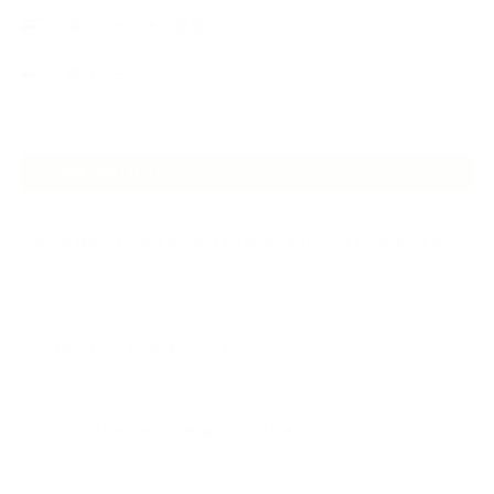
講演・セミナー登壇
香りアート
NEW ARTICLE
2026.07.06
自分が見極めたものを正直に届ける｜植物と香り、石けんの仕事で大切に
し…
2026.07.01
ケアは気づくことから始まっている
2026.06.30
アロマの源流をたずねて 〜植物は1人では生きていない〜