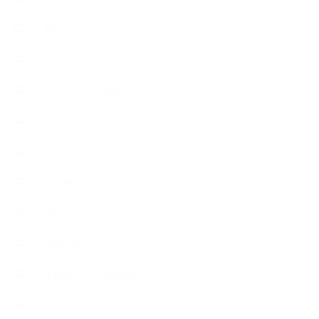
市販の石けん
恋する石けん入門コース
恋する石けん探究コース
手作りコスメ・石けん学
手作り化粧品
教室便利グッズ
暮らしアロマ＋
植物と暮らし
生徒様の声、講座感想
石けんの旅