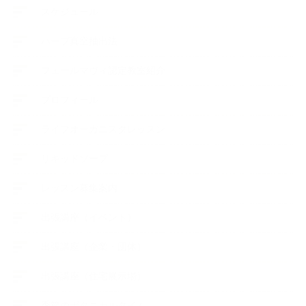
スケジュール
ハーブ真空抽出法
フェールマヴィ認定教室紹介
プロフィール
ライフオーガニスタレッスン
リキッドソープ
レッスン募集案内
出張講座（イベント）
出張講座（企業・団体）
出張講座（住宅展示場）
季節のボタニカルタイム