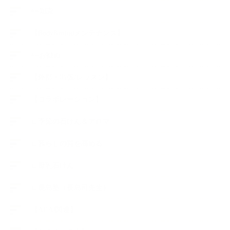
++知識
【Body&mindメンテナンス】
++お勧め
【外部・出張/レッスン】
【コラボレーション】
∟季節の石けん＆アロマ
∟暮らしの質を高める
∟母乳石けん
∟長島塾（長島司先生）
【AEAJ関連】