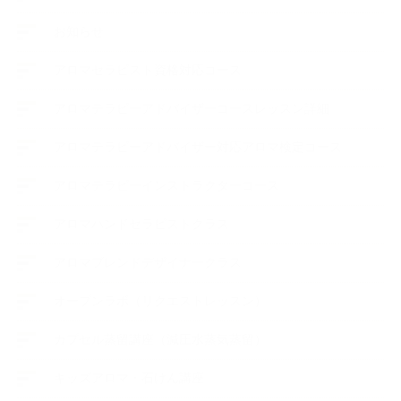
お知らせ
アロマセラピスト資格対応コース
アロマテラピーアドバイザーコースレッスン詳細
アロマテラピーアドバイザー対応アロマ検定コース
アロマテラピーインストラクターコース
アロマハンドセラピストクラス
アロマブレンドデザイナークラス
オープンラボ（リクエストレッスン）
カプセル蒸留講座（減圧水蒸気蒸留）
キッズアロマ・石けん講座