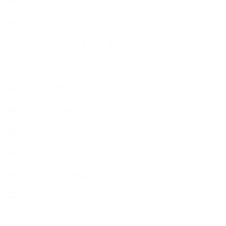
【おすすめの本】
【アトリエのこだわり】
【アトリエ（自宅サロン含む）のひとこま】
【アロマティックティータイム】
【アロマ環境/山】
【アロマ関連】
【イベント】
【ガーデン】
【セミナー、勉強会】
【ハーブクッキング】
【丁寧に暮らすこと】