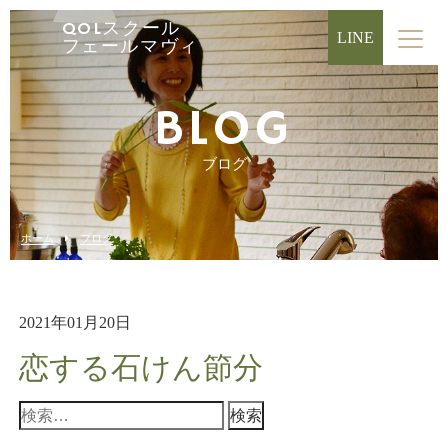
QOLスクール
LINE
フェールマヴィ
BLOG
ブログ
ホーム
ブログ
2021年01月20日
恋する石けん節分
検
索: