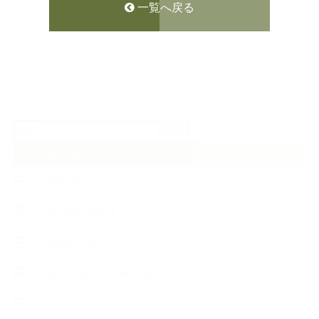
一覧へ戻る
検
索:
CATEGORY
【News】
【Lesson Report】
【About school】
【Handmade Soap&Cosmetics】
++アロマティック・ハーバルライフ