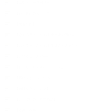
【工場・ハーブ園見学】
【心と身体の美ハーブ】
【快適空間】
【恋する石けんStory】末吉家の石けん
【恋する石けんStory】生徒さんの石けん
【恋する石けん®Story】
【暮らしアロマ＆ハーブレシピ】
【石けんとコスメの本】
【石けんラッピング】
【美と健康のアロマ商品】
【道具・器具】