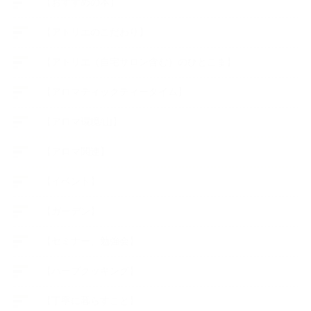
【おすすめの本】
【アトリエのこだわり】
【アトリエ（自宅サロン含む）のひとこま】
【アロマティックティータイム】
【アロマ環境/山】
【アロマ関連】
【イベント】
【ガーデン】
【セミナー、勉強会】
【ハーブクッキング】
【丁寧に暮らすこと】