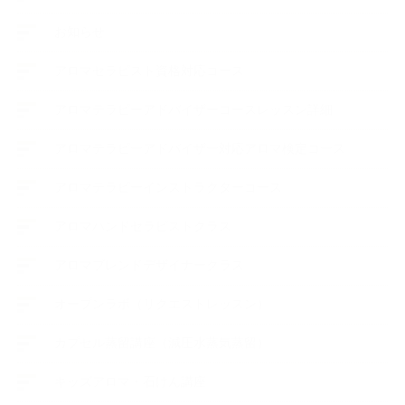
お知らせ
アロマセラピスト資格対応コース
アロマテラピーアドバイザーコースレッスン詳細
アロマテラピーアドバイザー対応アロマ検定コース
アロマテラピーインストラクターコース
アロマハンドセラピストクラス
アロマブレンドデザイナークラス
オープンラボ（リクエストレッスン）
カプセル蒸留講座（減圧水蒸気蒸留）
キッズアロマ・石けん講座