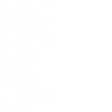
市販の石けん
恋する石けん入門コース
恋する石けん探究コース
手作りコスメ・石けん学
手作り化粧品
教室便利グッズ
暮らしアロマ＋
植物と暮らし
生徒様の声、講座感想
石けんの旅