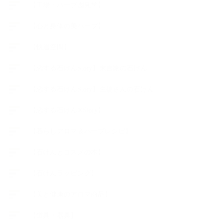
【工場・ハーブ園見学】
【心と身体の美ハーブ】
【快適空間】
【恋する石けんStory】末吉家の石けん
【恋する石けんStory】生徒さんの石けん
【恋する石けん®Story】
【暮らしアロマ＆ハーブレシピ】
【石けんとコスメの本】
【石けんラッピング】
【美と健康のアロマ商品】
【道具・器具】