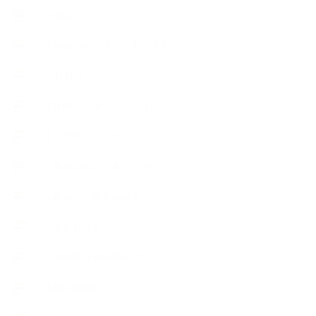
++知識
【Body&mindメンテナンス】
++お勧め
【外部・出張/レッスン】
【コラボレーション】
∟季節の石けん＆アロマ
∟暮らしの質を高める
∟母乳石けん
∟長島塾（長島司先生）
【AEAJ関連】