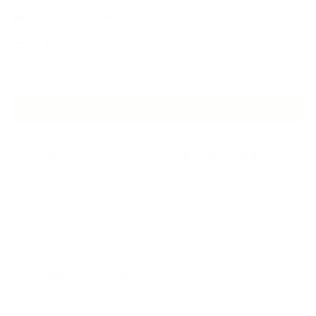
講演・セミナー登壇
香りアート
NEW ARTICLE
2026.07.06
自分が見極めたものを正直に届ける｜植物と香り、石けんの仕事で大切に
し…
2026.07.01
ケアは気づくことから始まっている
2026.06.30
アロマの源流をたずねて 〜植物は1人では生きていない〜