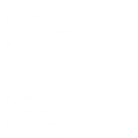
スケジュール
ハーブ真空抽出法
フェールマヴィ認定教室紹介
プロフィール
ライフオーガニスタレッスン
リキッドソープ
レッスン募集案内
出張講座（イベント）
出張講座（企業・団体）
出張講座（住宅展示場）
季節のボタニカルタイム