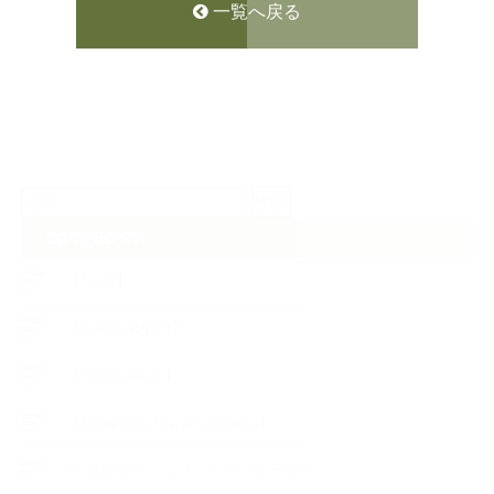
一覧へ戻る
検
索:
CATEGORY
【News】
【Lesson Report】
【About school】
【Handmade Soap&Cosmetics】
++アロマティック・ハーバルライフ