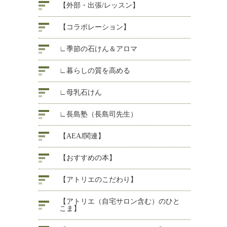
【外部・出張/レッスン】
【コラボレーション】
∟季節の石けん＆アロマ
∟暮らしの質を高める
∟母乳石けん
∟長島塾（長島司先生）
【AEAJ関連】
【おすすめの本】
【アトリエのこだわり】
【アトリエ（自宅サロン含む）のひと
こま】