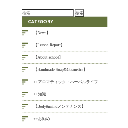
検
索:
CATEGORY
【News】
【Lesson Report】
【About school】
【Handmade Soap&Cosmetics】
++アロマティック・ハーバルライフ
++知識
【Body&mindメンテナンス】
++お勧め