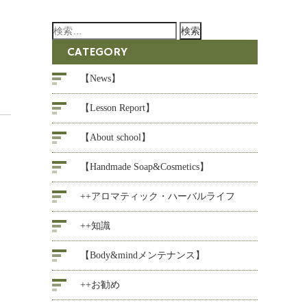
検
索:
CATEGORY
【News】
【Lesson Report】
【About school】
【Handmade Soap&Cosmetics】
++アロマティック・ハーバルライフ
++知識
【Body&mindメンテナンス】
++お勧め