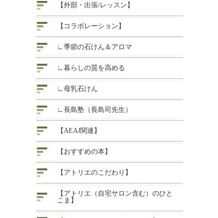
【外部・出張/レッスン】
【コラボレーション】
∟季節の石けん＆アロマ
∟暮らしの質を高める
∟母乳石けん
∟長島塾（長島司先生）
【AEAJ関連】
【おすすめの本】
【アトリエのこだわり】
【アトリエ（自宅サロン含む）のひと
こま】