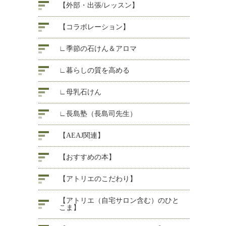
【外部・出張/レッスン】
【コラボレーション】
∟季節の石けん＆アロマ
∟暮らしの質を高める
∟母乳石けん
∟長島塾（長島司先生）
【AEAJ関連】
【おすすめの本】
【アトリエのこだわり】
【アトリエ（自宅サロン含む）のひと
こま】