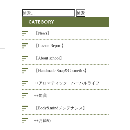
検
索:
CATEGORY
【News】
【Lesson Report】
【About school】
【Handmade Soap&Cosmetics】
++アロマティック・ハーバルライフ
++知識
【Body&mindメンテナンス】
++お勧め