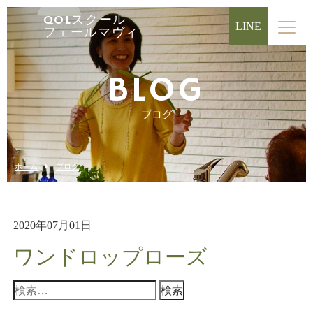
QOLスクール
LINE
フェールマヴィ
BLOG
ブログ
ホーム
ブログ
2020年07月01日
ワンドロップローズ
検
索: