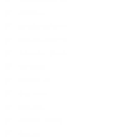
市販の石けん
恋する石けん入門コース
恋する石けん探究コース
手作りコスメ・石けん学
手作り化粧品
教室便利グッズ
暮らしアロマ＋
植物と暮らし
生徒様の声、講座感想
石けんの旅