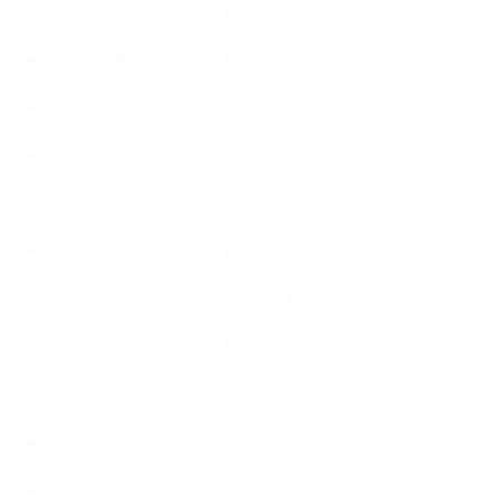
【工場・ハーブ園見学】
【心と身体の美ハーブ】
【快適空間】
【恋する石けんStory】末吉家の石けん
【恋する石けんStory】生徒さんの石けん
【恋する石けん®Story】
【暮らしアロマ＆ハーブレシピ】
【石けんとコスメの本】
【石けんラッピング】
【美と健康のアロマ商品】
【道具・器具】