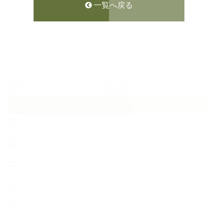
一覧へ戻る
検
索:
CATEGORY
【News】
【Lesson Report】
【About school】
【Handmade Soap&Cosmetics】
++アロマティック・ハーバルライフ