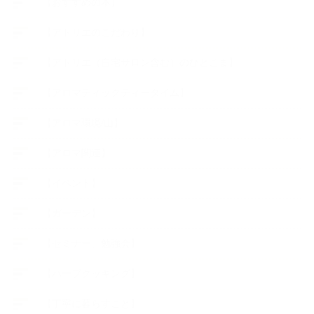
【おすすめの本】
【アトリエのこだわり】
【アトリエ（自宅サロン含む）のひとこま】
【アロマティックティータイム】
【アロマ環境/山】
【アロマ関連】
【イベント】
【ガーデン】
【セミナー、勉強会】
【ハーブクッキング】
【丁寧に暮らすこと】