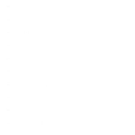
++知識
【Body&mindメンテナンス】
++お勧め
【外部・出張/レッスン】
【コラボレーション】
∟季節の石けん＆アロマ
∟暮らしの質を高める
∟母乳石けん
∟長島塾（長島司先生）
【AEAJ関連】