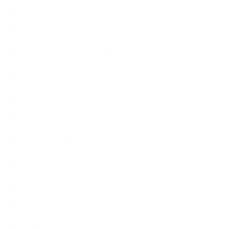
スケジュール
ハーブ真空抽出法
フェールマヴィ認定教室紹介
プロフィール
ライフオーガニスタレッスン
リキッドソープ
レッスン募集案内
出張講座（イベント）
出張講座（企業・団体）
出張講座（住宅展示場）
季節のボタニカルタイム