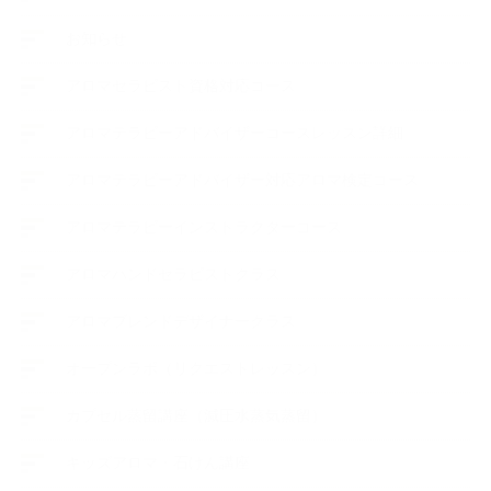
お知らせ
アロマセラピスト資格対応コース
アロマテラピーアドバイザーコースレッスン詳細
アロマテラピーアドバイザー対応アロマ検定コース
アロマテラピーインストラクターコース
アロマハンドセラピストクラス
アロマブレンドデザイナークラス
オープンラボ（リクエストレッスン）
カプセル蒸留講座（減圧水蒸気蒸留）
キッズアロマ・石けん講座