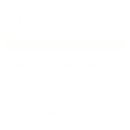
講演・セミナー登壇
香りアート
NEW ARTICLE
2026.07.06
自分が見極めたものを正直に届ける｜植物と香り、石けんの仕事で大切に
し…
2026.07.01
ケアは気づくことから始まっている
2026.06.30
アロマの源流をたずねて 〜植物は1人では生きていない〜