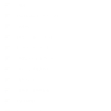
++知識
【Body&mindメンテナンス】
++お勧め
【外部・出張/レッスン】
【コラボレーション】
∟季節の石けん＆アロマ
∟暮らしの質を高める
∟母乳石けん
∟長島塾（長島司先生）
【AEAJ関連】