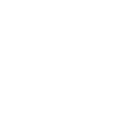
【おすすめの本】
【アトリエのこだわり】
【アトリエ（自宅サロン含む）のひとこま】
【アロマティックティータイム】
【アロマ環境/山】
【アロマ関連】
【イベント】
【ガーデン】
【セミナー、勉強会】
【ハーブクッキング】
【丁寧に暮らすこと】