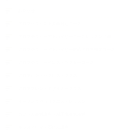
お知らせ
アロマセラピスト資格対応コース
アロマテラピーアドバイザーコースレッスン詳細
アロマテラピーアドバイザー対応アロマ検定コース
アロマテラピーインストラクターコース
アロマハンドセラピストクラス
アロマブレンドデザイナークラス
オープンラボ（リクエストレッスン）
カプセル蒸留講座（減圧水蒸気蒸留）
キッズアロマ・石けん講座