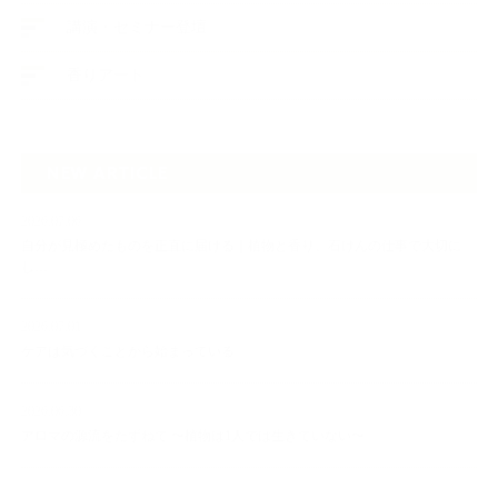
講演・セミナー登壇
香りアート
NEW ARTICLE
2026.07.06
自分が見極めたものを正直に届ける｜植物と香り、石けんの仕事で大切に
し…
2026.07.01
ケアは気づくことから始まっている
2026.06.30
アロマの源流をたずねて 〜植物は1人では生きていない〜