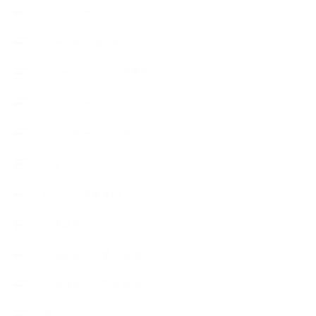
スケジュール
ハーブ真空抽出法
フェールマヴィ認定教室紹介
プロフィール
ライフオーガニスタレッスン
リキッドソープ
レッスン募集案内
出張講座（イベント）
出張講座（企業・団体）
出張講座（住宅展示場）
季節のボタニカルタイム