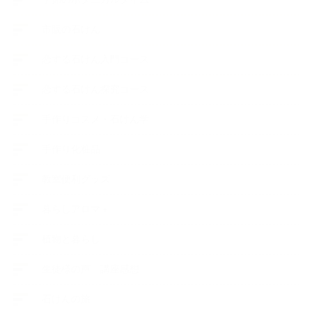
市販の石けん
恋する石けん入門コース
恋する石けん探究コース
手作りコスメ・石けん学
手作り化粧品
教室便利グッズ
暮らしアロマ＋
植物と暮らし
生徒様の声、講座感想
石けんの旅