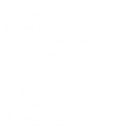
【工場・ハーブ園見学】
【心と身体の美ハーブ】
【快適空間】
【恋する石けんStory】末吉家の石けん
【恋する石けんStory】生徒さんの石けん
【恋する石けん®Story】
【暮らしアロマ＆ハーブレシピ】
【石けんとコスメの本】
【石けんラッピング】
【美と健康のアロマ商品】
【道具・器具】