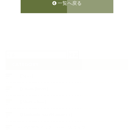
一覧へ戻る
検
索:
CATEGORY
【News】
【Lesson Report】
【About school】
【Handmade Soap&Cosmetics】
++アロマティック・ハーバルライフ