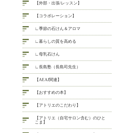
【外部・出張/レッスン】
【コラボレーション】
∟季節の石けん＆アロマ
∟暮らしの質を高める
∟母乳石けん
∟長島塾（長島司先生）
【AEAJ関連】
【おすすめの本】
【アトリエのこだわり】
【アトリエ（自宅サロン含む）のひと
こま】