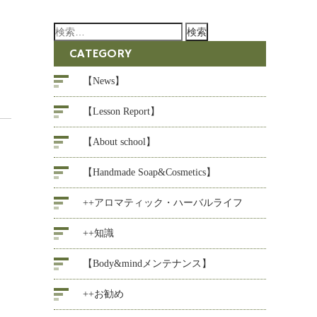
検
索:
CATEGORY
【News】
【Lesson Report】
【About school】
【Handmade Soap&Cosmetics】
++アロマティック・ハーバルライフ
++知識
【Body&mindメンテナンス】
++お勧め