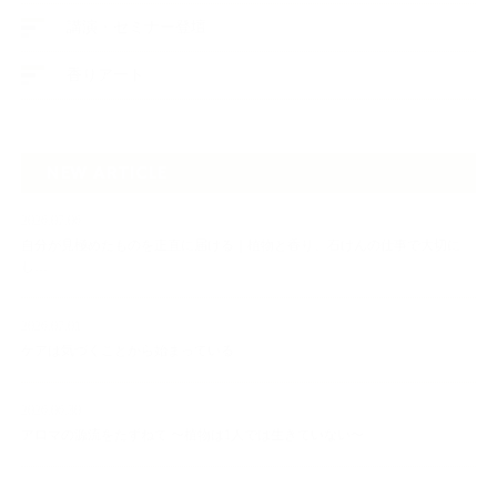
講演・セミナー登壇
香りアート
NEW ARTICLE
2026.07.06
自分が見極めたものを正直に届ける｜植物と香り、石けんの仕事で大切に
し…
2026.07.01
ケアは気づくことから始まっている
2026.06.30
アロマの源流をたずねて 〜植物は1人では生きていない〜