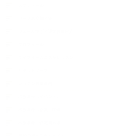
スケジュール
ハーブ真空抽出法
フェールマヴィ認定教室紹介
プロフィール
ライフオーガニスタレッスン
リキッドソープ
レッスン募集案内
出張講座（イベント）
出張講座（企業・団体）
出張講座（住宅展示場）
季節のボタニカルタイム