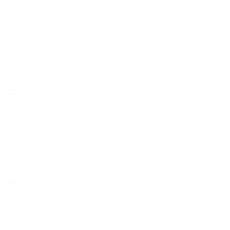
【工場・ハーブ園見学】
【心と身体の美ハーブ】
【快適空間】
【恋する石けんStory】末吉家の石けん
【恋する石けんStory】生徒さんの石けん
【恋する石けん®Story】
【暮らしアロマ＆ハーブレシピ】
【石けんとコスメの本】
【石けんラッピング】
【美と健康のアロマ商品】
【道具・器具】