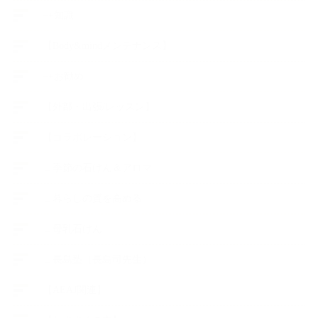
++知識
【Body&mindメンテナンス】
++お勧め
【外部・出張/レッスン】
【コラボレーション】
∟季節の石けん＆アロマ
∟暮らしの質を高める
∟母乳石けん
∟長島塾（長島司先生）
【AEAJ関連】