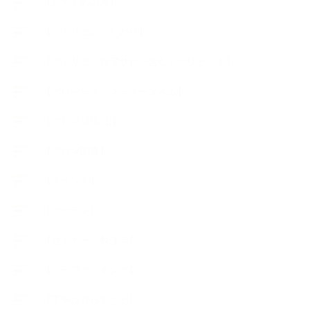
【おすすめの本】
【アトリエのこだわり】
【アトリエ（自宅サロン含む）のひとこま】
【アロマティックティータイム】
【アロマ環境/山】
【アロマ関連】
【イベント】
【ガーデン】
【セミナー、勉強会】
【ハーブクッキング】
【丁寧に暮らすこと】