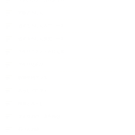
市販の石けん
恋する石けん入門コース
恋する石けん探究コース
手作りコスメ・石けん学
手作り化粧品
教室便利グッズ
暮らしアロマ＋
植物と暮らし
生徒様の声、講座感想
石けんの旅