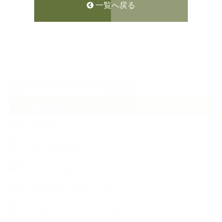
一覧へ戻る
検
索:
CATEGORY
【News】
【Lesson Report】
【About school】
【Handmade Soap&Cosmetics】
++アロマティック・ハーバルライフ