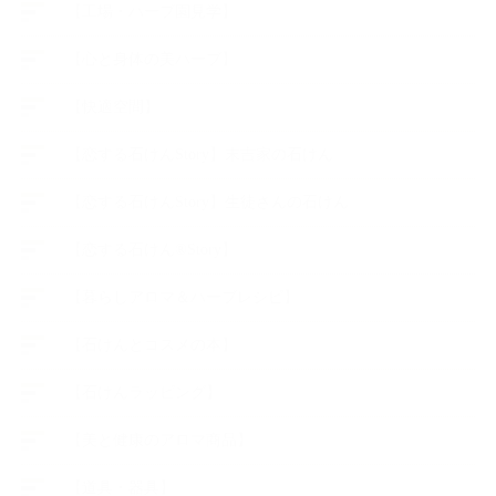
【工場・ハーブ園見学】
【心と身体の美ハーブ】
【快適空間】
【恋する石けんStory】末吉家の石けん
【恋する石けんStory】生徒さんの石けん
【恋する石けん®Story】
【暮らしアロマ＆ハーブレシピ】
【石けんとコスメの本】
【石けんラッピング】
【美と健康のアロマ商品】
【道具・器具】