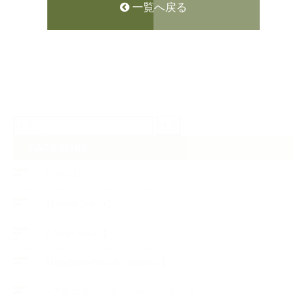
一覧へ戻る
検
索:
CATEGORY
【News】
【Lesson Report】
【About school】
【Handmade Soap&Cosmetics】
++アロマティック・ハーバルライフ