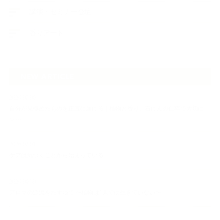
講演・セミナー登壇
香りアート
NEW ARTICLE
2026.07.06
自分が見極めたものを正直に届ける｜植物と香り、石けんの仕事で大切に
し…
2026.07.01
ケアは気づくことから始まっている
2026.06.30
アロマの源流をたずねて 〜植物は1人では生きていない〜