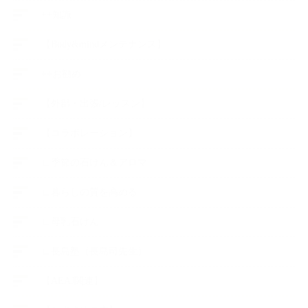
++知識
【Body&mindメンテナンス】
++お勧め
【外部・出張/レッスン】
【コラボレーション】
∟季節の石けん＆アロマ
∟暮らしの質を高める
∟母乳石けん
∟長島塾（長島司先生）
【AEAJ関連】