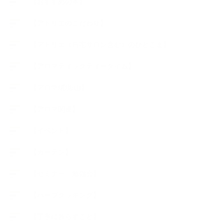
【おすすめの本】
【アトリエのこだわり】
【アトリエ（自宅サロン含む）のひとこま】
【アロマティックティータイム】
【アロマ環境/山】
【アロマ関連】
【イベント】
【ガーデン】
【セミナー、勉強会】
【ハーブクッキング】
【丁寧に暮らすこと】