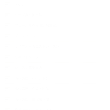
スケジュール
ハーブ真空抽出法
フェールマヴィ認定教室紹介
プロフィール
ライフオーガニスタレッスン
リキッドソープ
レッスン募集案内
出張講座（イベント）
出張講座（企業・団体）
出張講座（住宅展示場）
季節のボタニカルタイム