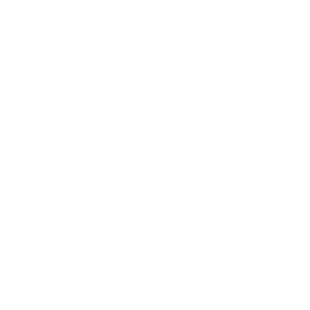
お知らせ
アロマセラピスト資格対応コース
アロマテラピーアドバイザーコースレッスン詳細
アロマテラピーアドバイザー対応アロマ検定コース
アロマテラピーインストラクターコース
アロマハンドセラピストクラス
アロマブレンドデザイナークラス
オープンラボ（リクエストレッスン）
カプセル蒸留講座（減圧水蒸気蒸留）
キッズアロマ・石けん講座