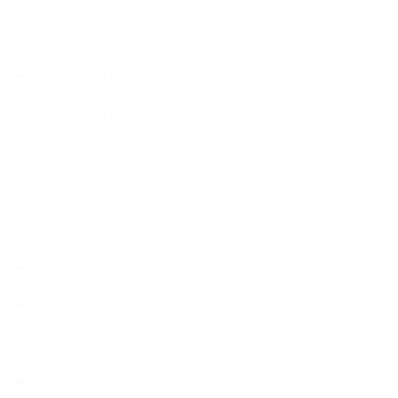
市販の石けん
恋する石けん入門コース
恋する石けん探究コース
手作りコスメ・石けん学
手作り化粧品
教室便利グッズ
暮らしアロマ＋
植物と暮らし
生徒様の声、講座感想
石けんの旅