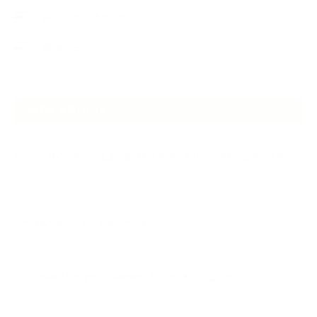
講演・セミナー登壇
香りアート
NEW ARTICLE
2026.07.06
自分が見極めたものを正直に届ける｜植物と香り、石けんの仕事で大切に
し…
2026.07.01
ケアは気づくことから始まっている
2026.06.30
アロマの源流をたずねて 〜植物は1人では生きていない〜