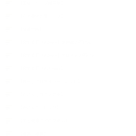
【工場・ハーブ園見学】
【心と身体の美ハーブ】
【快適空間】
【恋する石けんStory】末吉家の石けん
【恋する石けんStory】生徒さんの石けん
【恋する石けん®Story】
【暮らしアロマ＆ハーブレシピ】
【石けんとコスメの本】
【石けんラッピング】
【美と健康のアロマ商品】
【道具・器具】