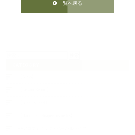
一覧へ戻る
検
索:
CATEGORY
【News】
【Lesson Report】
【About school】
【Handmade Soap&Cosmetics】
++アロマティック・ハーバルライフ