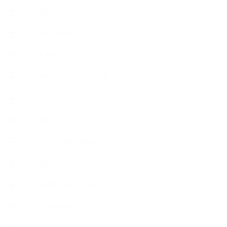
++知識
【Body&mindメンテナンス】
++お勧め
【外部・出張/レッスン】
【コラボレーション】
∟季節の石けん＆アロマ
∟暮らしの質を高める
∟母乳石けん
∟長島塾（長島司先生）
【AEAJ関連】