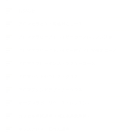
お知らせ
アロマセラピスト資格対応コース
アロマテラピーアドバイザーコースレッスン詳細
アロマテラピーアドバイザー対応アロマ検定コース
アロマテラピーインストラクターコース
アロマハンドセラピストクラス
アロマブレンドデザイナークラス
オープンラボ（リクエストレッスン）
カプセル蒸留講座（減圧水蒸気蒸留）
キッズアロマ・石けん講座