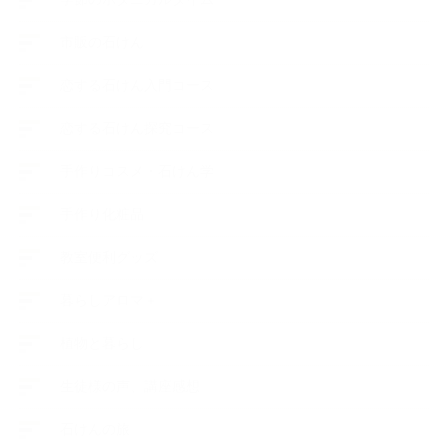
市販の石けん
恋する石けん入門コース
恋する石けん探究コース
手作りコスメ・石けん学
手作り化粧品
教室便利グッズ
暮らしアロマ＋
植物と暮らし
生徒様の声、講座感想
石けんの旅