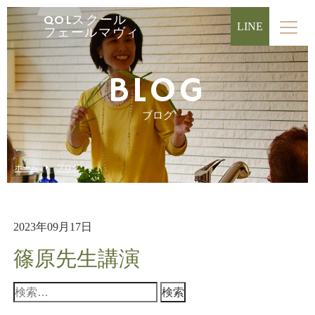
QOLスクール
LINE
フェールマヴィ
BLOG
ブログ
ホーム
ブログ
2023年09月17日
篠原先生講演
検
索: