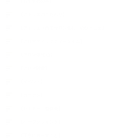
【おすすめの本】
【アトリエのこだわり】
【アトリエ（自宅サロン含む）のひとこま】
【アロマティックティータイム】
【アロマ環境/山】
【アロマ関連】
【イベント】
【ガーデン】
【セミナー、勉強会】
【ハーブクッキング】
【丁寧に暮らすこと】