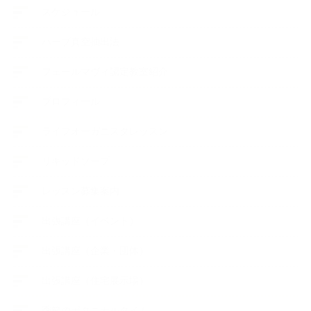
スケジュール
ハーブ真空抽出法
フェールマヴィ認定教室紹介
プロフィール
ライフオーガニスタレッスン
リキッドソープ
レッスン募集案内
出張講座（イベント）
出張講座（企業・団体）
出張講座（住宅展示場）
季節のボタニカルタイム