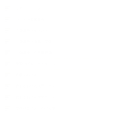
リキッドソープ
レッスン募集案内
出張講座（イベント）
出張講座（企業・団体）
出張講座（住宅展示場）
季節のボタニカルタイム
市販の石けん
恋する石けん入門コース
恋する石けん探究コース
手作りコスメ・石けん学