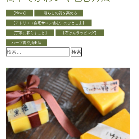
【News】
∟暮らしの質を高める
【アトリエ（自宅サロン含む）のひとこま】
【丁寧に暮らすこと】
【石けんラッピング】
ハーブ真空抽出法
検
索: