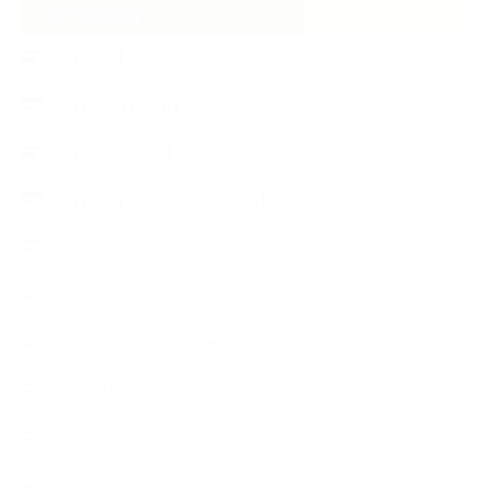
索:
CATEGORY
【News】
【Lesson Report】
【About school】
【Handmade Soap&Cosmetics】
++アロマティック・ハーバルライフ
++知識
【Body&mindメンテナンス】
++お勧め
【外部・出張/レッスン】
【コラボレーション】