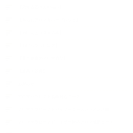
【恋する石けん®Story】
【暮らしアロマ＆ハーブレシピ】
【石けんとコスメの本】
【石けんラッピング】
【美と健康のアロマ商品】
【道具・器具】
お知らせ
アロマセラピスト資格対応コース
アロマテラピーアドバイザーコースレッスン詳細
アロマテラピーアドバイザー対応アロマ検定コース