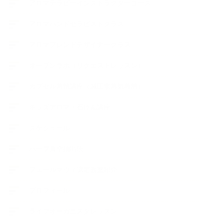
アロマテラピーインストラクターコース
アロマハンドセラピストクラス
アロマブレンドデザイナークラス
オープンラボ（リクエストレッスン）
カプセル蒸留講座（減圧水蒸気蒸留）
キッズアロマ・石けん講座
スケジュール
ハーブ真空抽出法
フェールマヴィ認定教室紹介
プロフィール
ライフオーガニスタレッスン