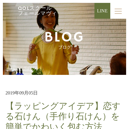
QOLスクール
LINE
フェールマヴィ
BLOG
ブログ
ホーム
ブログ
2019年09月05日
【ラッピングアイデア】恋す
る石けん（手作り石けん）を
簡単でかわいく包む方法