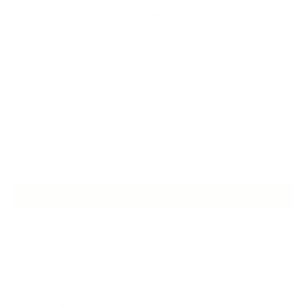
自分が見極めたものを正直に届ける｜植物と香り、石けんの仕事で大切に
し…
2026.07.01
ケアは気づくことから始まっている
2026.06.30
アロマの源流をたずねて 〜植物は1人では生きていない〜
ARCHIVE
2026年7月
2026年6月
2026年5月