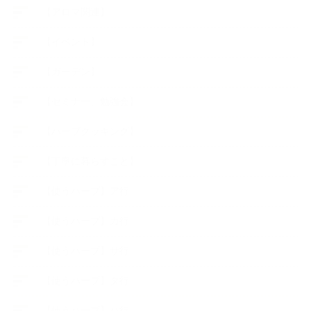
【アロマ関連】
【イベント】
【ガーデン】
【セミナー、勉強会】
【ハーブクッキング】
【丁寧に暮らすこと】
【使うハーブ】ア行
【使うハーブ】カ行
【使うハーブ】サ行
【使うハーブ】タ行
【使うハーブ】ハ行