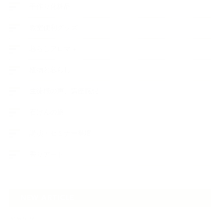
手作り化粧品
教室便利グッズ
暮らしアロマ＋
植物と暮らし
生徒様の声、講座感想
石けんの旅
講演・セミナー登壇
香りアート
NEW ARTICLE
2026.07.06