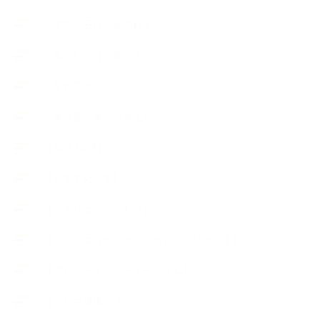
∟季節の石けん＆アロマ
∟暮らしの質を高める
∟母乳石けん
∟長島塾（長島司先生）
【AEAJ関連】
【おすすめの本】
【アトリエのこだわり】
【アトリエ（自宅サロン含む）のひとこま】
【アロマティックティータイム】
【アロマ環境/山】