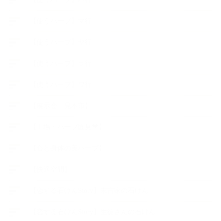
【使うハーブ】マ行
【使うハーブ】ヤ行
【使うハーブ】ラ行
【使うハーブ】ワ行
【展示会、見本市】
【工場・ハーブ園見学】
【心と身体の美ハーブ】
【快適空間】
【恋する石けんStory】末吉家の石けん
【恋する石けんStory】生徒さんの石けん