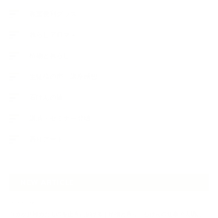
教室便利グッズ
暮らしアロマ＋
植物と暮らし
生徒様の声、講座感想
石けんの旅
講演・セミナー登壇
香りアート
NEW ARTICLE
2026.07.06
自分が見極めたものを正直に届ける｜植物と香り、石けんの仕事で大切に