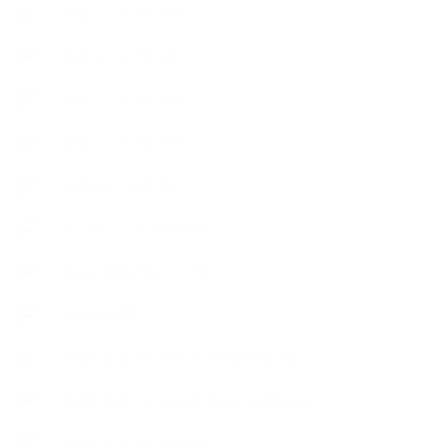
【使うハーブ】マ行
【使うハーブ】ヤ行
【使うハーブ】ラ行
【使うハーブ】ワ行
【展示会、見本市】
【工場・ハーブ園見学】
【心と身体の美ハーブ】
【快適空間】
【恋する石けんStory】末吉家の石けん
【恋する石けんStory】生徒さんの石けん
【恋する石けん®Story】