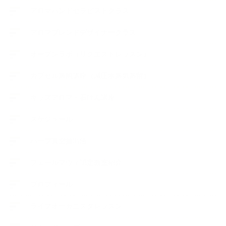
アロマハンドセラピストクラス
アロマブレンドデザイナークラス
オープンラボ（リクエストレッスン）
カプセル蒸留講座（減圧水蒸気蒸留）
キッズアロマ・石けん講座
スケジュール
ハーブ真空抽出法
フェールマヴィ認定教室紹介
プロフィール
ライフオーガニスタレッスン