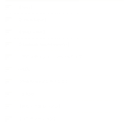
【News】
【Lesson Report】
【About school】
【Handmade Soap&Cosmetics】
++アロマティック・ハーバルライフ
++知識
【Body&mindメンテナンス】
++お勧め
【外部・出張/レッスン】
【コラボレーション】