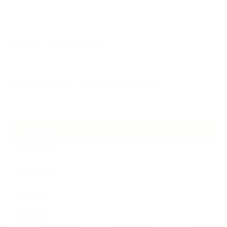
し…
2026.07.01
ケアは気づくことから始まっている
2026.06.30
アロマの源流をたずねて 〜植物は1人では生きていない〜
ARCHIVE
2026年7月
2026年6月
2026年5月
2026年4月