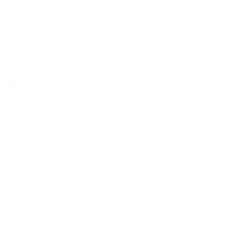
【暮らしアロマ＆ハーブレシピ】
【石けんとコスメの本】
【石けんラッピング】
【美と健康のアロマ商品】
【道具・器具】
お知らせ
アロマセラピスト資格対応コース
アロマテラピーアドバイザーコースレッスン詳細
アロマテラピーアドバイザー対応アロマ検定コース
アロマテラピーインストラクターコース