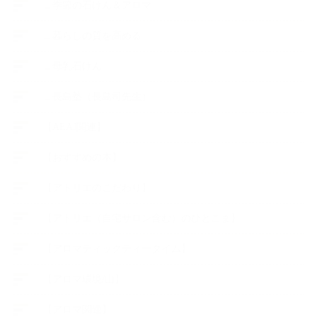
∟季節の石けん＆アロマ
∟暮らしの質を高める
∟母乳石けん
∟長島塾（長島司先生）
【AEAJ関連】
【おすすめの本】
【アトリエのこだわり】
【アトリエ（自宅サロン含む）のひとこま】
【アロマティックティータイム】
【アロマ環境/山】
【アロマ関連】