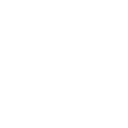
リキッドソープ
レッスン募集案内
出張講座（イベント）
出張講座（企業・団体）
出張講座（住宅展示場）
季節のボタニカルタイム
市販の石けん
恋する石けん入門コース
恋する石けん探究コース
手作りコスメ・石けん学
手作り化粧品