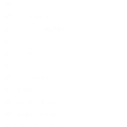
スケジュール
ハーブ真空抽出法
フェールマヴィ認定教室紹介
プロフィール
ライフオーガニスタレッスン
リキッドソープ
レッスン募集案内
出張講座（イベント）
出張講座（企業・団体）
出張講座（住宅展示場）
季節のボタニカルタイム