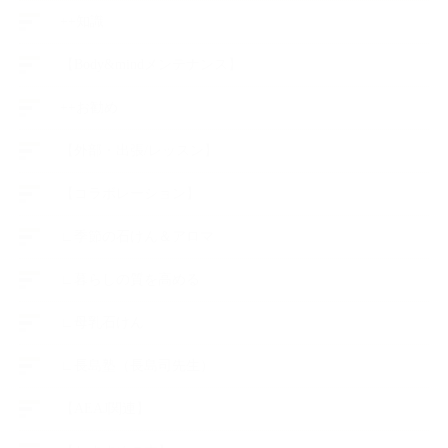
++知識
【Body&mindメンテナンス】
++お勧め
【外部・出張/レッスン】
【コラボレーション】
∟季節の石けん＆アロマ
∟暮らしの質を高める
∟母乳石けん
∟長島塾（長島司先生）
【AEAJ関連】