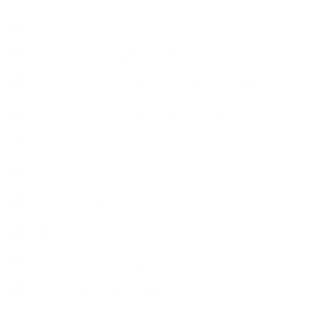
お知らせ
アロマセラピスト資格対応コース
アロマテラピーアドバイザーコースレッスン詳細
アロマテラピーアドバイザー対応アロマ検定コース
アロマテラピーインストラクターコース
アロマハンドセラピストクラス
アロマブレンドデザイナークラス
オープンラボ（リクエストレッスン）
カプセル蒸留講座（減圧水蒸気蒸留）
キッズアロマ・石けん講座