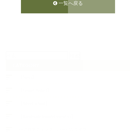
一覧へ戻る
検
索:
CATEGORY
【News】
【Lesson Report】
【About school】
【Handmade Soap&Cosmetics】
++アロマティック・ハーバルライフ