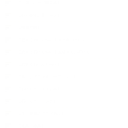
【工場・ハーブ園見学】
【心と身体の美ハーブ】
【快適空間】
【恋する石けんStory】末吉家の石けん
【恋する石けんStory】生徒さんの石けん
【恋する石けん®Story】
【暮らしアロマ＆ハーブレシピ】
【石けんとコスメの本】
【石けんラッピング】
【美と健康のアロマ商品】
【道具・器具】