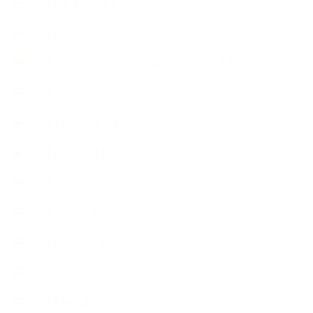
【おすすめの本】
【アトリエのこだわり】
【アトリエ（自宅サロン含む）のひとこま】
【アロマティックティータイム】
【アロマ環境/山】
【アロマ関連】
【イベント】
【ガーデン】
【セミナー、勉強会】
【ハーブクッキング】
【丁寧に暮らすこと】