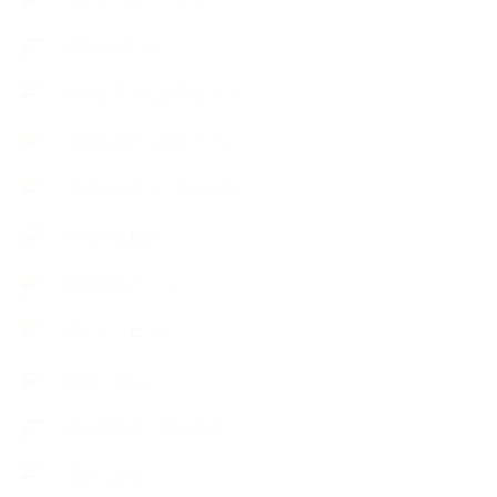
市販の石けん
恋する石けん入門コース
恋する石けん探究コース
手作りコスメ・石けん学
手作り化粧品
教室便利グッズ
暮らしアロマ＋
植物と暮らし
生徒様の声、講座感想
石けんの旅