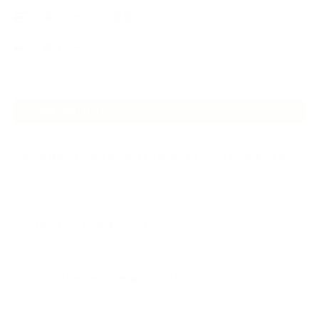
講演・セミナー登壇
香りアート
NEW ARTICLE
2026.07.06
自分が見極めたものを正直に届ける｜植物と香り、石けんの仕事で大切に
し…
2026.07.01
ケアは気づくことから始まっている
2026.06.30
アロマの源流をたずねて 〜植物は1人では生きていない〜