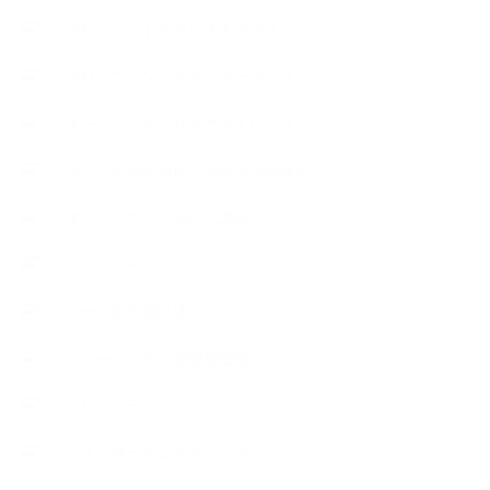
アロマハンドセラピストクラス
アロマブレンドデザイナークラス
オープンラボ（リクエストレッスン）
カプセル蒸留講座（減圧水蒸気蒸留）
キッズアロマ・石けん講座
スケジュール
ハーブ真空抽出法
フェールマヴィ認定教室紹介
プロフィール
ライフオーガニスタレッスン