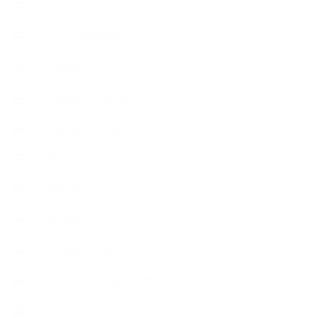
リキッドソープ
レッスン募集案内
出張講座（イベント）
出張講座（企業・団体）
出張講座（住宅展示場）
季節のボタニカルタイム
市販の石けん
恋する石けん入門コース
恋する石けん探究コース
手作りコスメ・石けん学
手作り化粧品