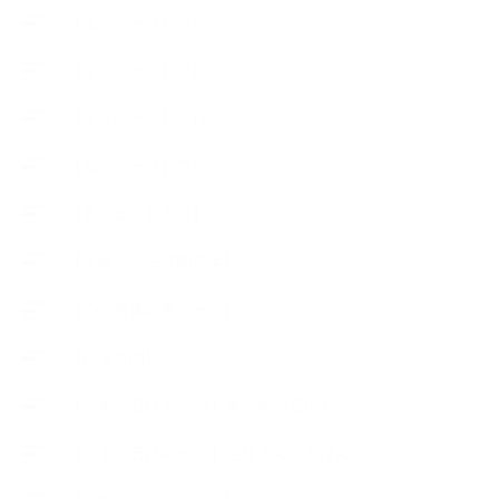
【使うハーブ】マ行
【使うハーブ】ヤ行
【使うハーブ】ラ行
【使うハーブ】ワ行
【展示会、見本市】
【工場・ハーブ園見学】
【心と身体の美ハーブ】
【快適空間】
【恋する石けんStory】末吉家の石けん
【恋する石けんStory】生徒さんの石けん