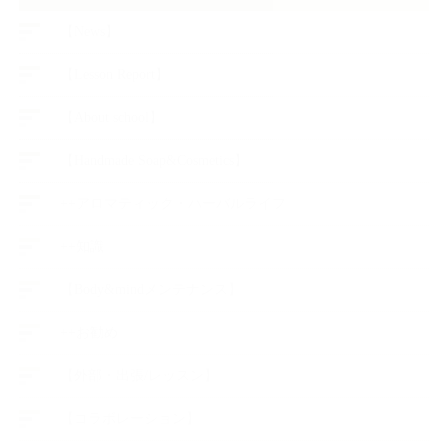
【News】
【Lesson Report】
【About school】
【Handmade Soap&Cosmetics】
++アロマティック・ハーバルライフ
++知識
【Body&mindメンテナンス】
++お勧め
【外部・出張/レッスン】
【コラボレーション】