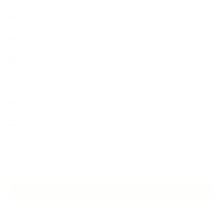
教室便利グッズ
暮らしアロマ＋
植物と暮らし
生徒様の声、講座感想
石けんの旅
講演・セミナー登壇
香りアート
NEW ARTICLE
2026.07.06
自分が見極めたものを正直に届ける｜植物と香り、石けんの仕事で大切に