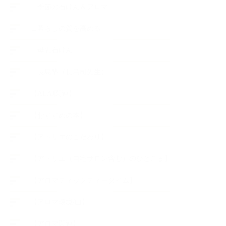
∟季節の石けん＆アロマ
∟暮らしの質を高める
∟母乳石けん
∟長島塾（長島司先生）
【AEAJ関連】
【おすすめの本】
【アトリエのこだわり】
【アトリエ（自宅サロン含む）のひとこま】
【アロマティックティータイム】
【アロマ環境/山】
【アロマ関連】