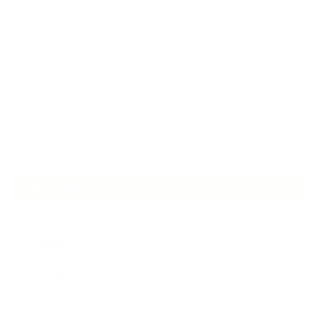
し…
2026.07.01
ケアは気づくことから始まっている
2026.06.30
アロマの源流をたずねて 〜植物は1人では生きていない〜
ARCHIVE
2026年7月
2026年6月
2026年5月
2026年4月