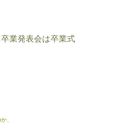
ん卒業発表会は卒業式
のか、