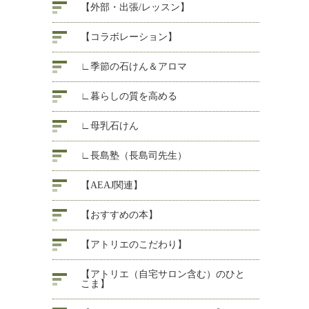
【外部・出張/レッスン】
【コラボレーション】
∟季節の石けん＆アロマ
∟暮らしの質を高める
∟母乳石けん
∟長島塾（長島司先生）
【AEAJ関連】
【おすすめの本】
【アトリエのこだわり】
【アトリエ（自宅サロン含む）のひと
こま】