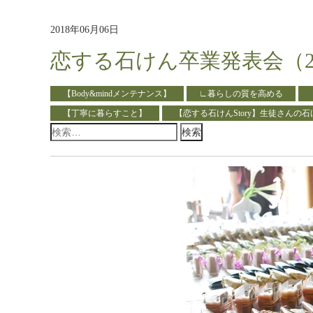
2018年06月06日
恋する石けん卒業発表会（20
【Body&mindメンテナンス】
∟暮らしの質を高める
【丁寧に暮らすこと】
【恋する石けんStory】生徒さんの石
検
索: