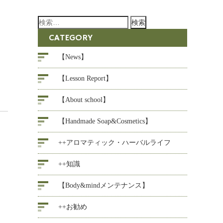
検
索:
CATEGORY
【News】
【Lesson Report】
【About school】
【Handmade Soap&Cosmetics】
++アロマティック・ハーバルライフ
++知識
【Body&mindメンテナンス】
++お勧め