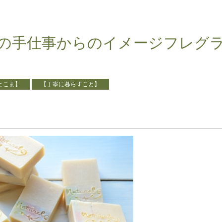
0歳の手仕事からのイメージフレグ
とこま】
【丁寧に暮らすこと】