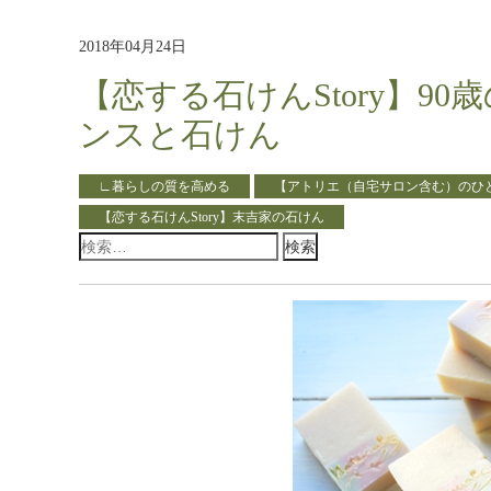
2018年04月24日
【恋する石けんStory】9
ンスと石けん
∟暮らしの質を高める
【アトリエ（自宅サロン含む）のひ
【恋する石けんStory】末吉家の石けん
検
索: