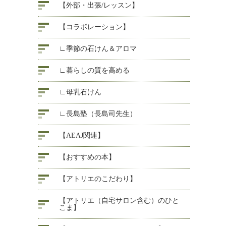
【外部・出張/レッスン】
【コラボレーション】
∟季節の石けん＆アロマ
∟暮らしの質を高める
∟母乳石けん
∟長島塾（長島司先生）
【AEAJ関連】
【おすすめの本】
【アトリエのこだわり】
【アトリエ（自宅サロン含む）のひと
こま】