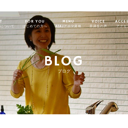
T
FOR YOU
MENU
VOICE
ACCE
ィについて
はじめての方へ
AEAJアロマ資格
受講生の声
アクセ
BLOG
ブログ