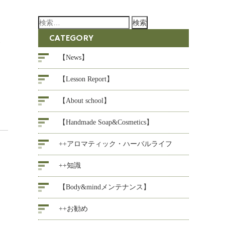
検
索:
CATEGORY
ラ
【News】
【Lesson Report】
【About school】
【Handmade Soap&Cosmetics】
++アロマティック・ハーバルライフ
++知識
【Body&mindメンテナンス】
++お勧め