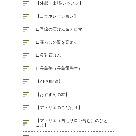
【外部・出張/レッスン】
【コラボレーション】
∟季節の石けん＆アロマ
∟暮らしの質を高める
∟母乳石けん
∟長島塾（長島司先生）
【AEAJ関連】
【おすすめの本】
【アトリエのこだわり】
【アトリエ（自宅サロン含む）のひと
こま】