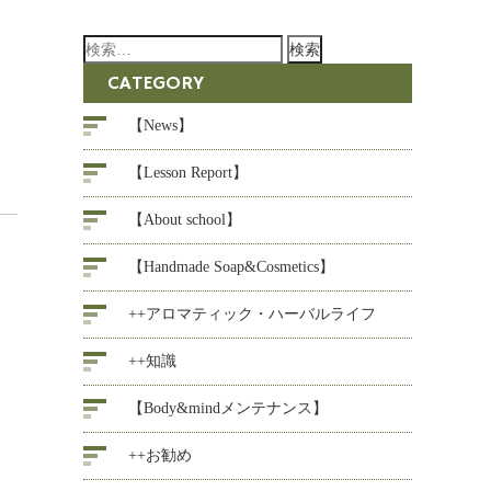
検
索:
CATEGORY
【News】
【Lesson Report】
【About school】
【Handmade Soap&Cosmetics】
++アロマティック・ハーバルライフ
++知識
【Body&mindメンテナンス】
++お勧め