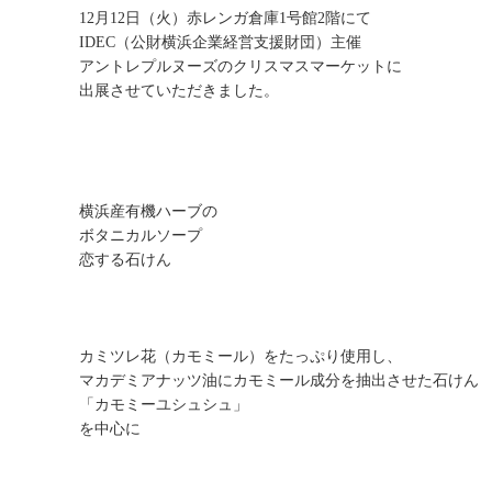
12月12日（火）赤レンガ倉庫1号館2階にて
IDEC（公財横浜企業経営支援財団）主催
アントレプルヌーズのクリスマスマーケットに
出展させていただきました。
横浜産有機ハーブの
ボタニカルソープ
恋する石けん
カミツレ花（カモミール）をたっぷり使用し、
マカデミアナッツ油にカモミール成分を抽出させた石けん
「カモミーユシュシュ」
を中心に