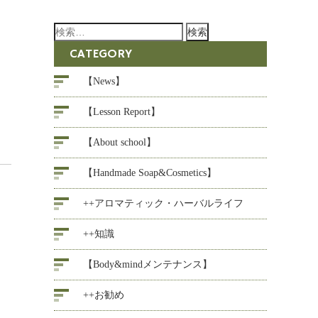
検
索:
CATEGORY
イ
【News】
【Lesson Report】
【About school】
【Handmade Soap&Cosmetics】
++アロマティック・ハーバルライフ
++知識
【Body&mindメンテナンス】
++お勧め