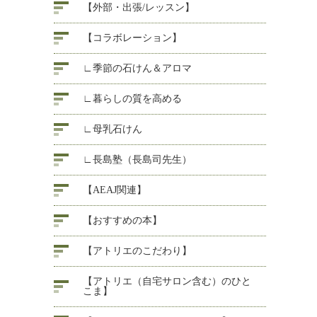
【外部・出張/レッスン】
【コラボレーション】
∟季節の石けん＆アロマ
∟暮らしの質を高める
∟母乳石けん
∟長島塾（長島司先生）
【AEAJ関連】
【おすすめの本】
【アトリエのこだわり】
【アトリエ（自宅サロン含む）のひと
こま】