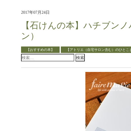
2017年07月24日
【石けんの本】ハチブンノ
ン）
【おすすめの本】
【アトリエ（自宅サロン含む）のひとこ
検
索: