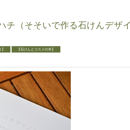
ハチ（そそいで作る石けんデザ
ま】
【石けんとコスメの本】