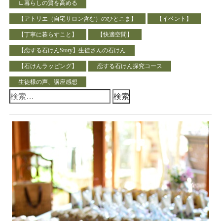
∟暮らしの質を高める
【アトリエ（自宅サロン含む）のひとこま】
【イベント】
【丁寧に暮らすこと】
【快適空間】
【恋する石けんStory】生徒さんの石けん
【石けんラッピング】
恋する石けん探究コース
生徒様の声、講座感想
検
索: