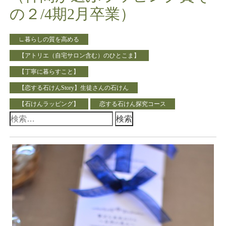
の２/4期2月卒業）
∟暮らしの質を高める
【アトリエ（自宅サロン含む）のひとこま】
【丁寧に暮らすこと】
【恋する石けんStory】生徒さんの石けん
【石けんラッピング】
恋する石けん探究コース
検
索: