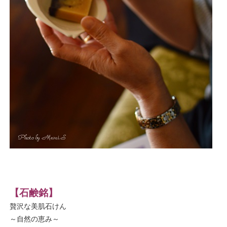
【石鹸銘】
贅沢な美肌石けん
～自然の恵み～