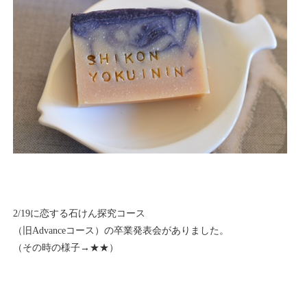
2/19に恋する石けん探究コース
（旧Advanceコース）の卒業発表会がありました。
（その時の様子→
★★
）