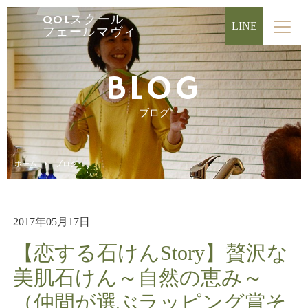
QOLスクール
LINE
フェールマヴィ
BLOG
ブログ
ホーム
ブログ
2017年05月17日
【恋する石けんStory】贅沢な
美肌石けん～自然の恵み～
（仲間が選ぶラッピング賞そ