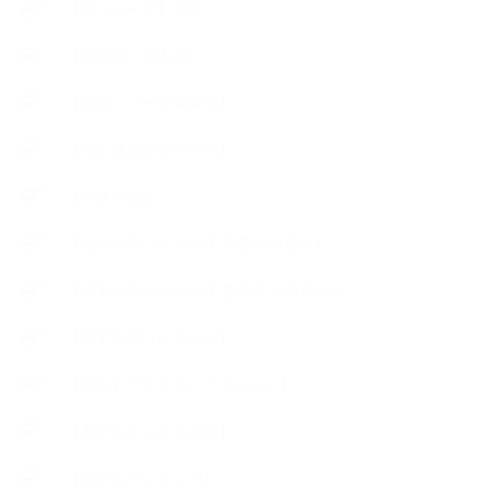
【使うハーブ】ワ行
【展示会、見本市】
【工場・ハーブ園見学】
【心と身体の美ハーブ】
【快適空間】
【恋する石けんStory】末吉家の石けん
【恋する石けんStory】生徒さんの石けん
【恋する石けん®Story】
【暮らしアロマ＆ハーブレシピ】
【石けんとコスメの本】
【石けんラッピング】