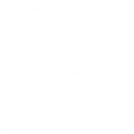
【美と健康のアロマ商品】
【道具・器具】
お知らせ
アロマセラピスト資格対応コース
アロマテラピーアドバイザーコースレッスン詳細
アロマテラピーアドバイザー対応アロマ検定コース
アロマテラピーインストラクターコース
アロマハンドセラピストクラス
アロマブレンドデザイナークラス
オープンラボ（リクエストレッスン）