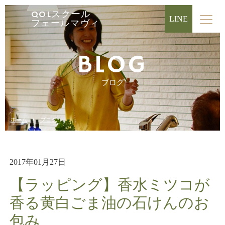
QOLスクール
LINE
フェールマヴィ
BLOG
ブログ
ホーム
ブログ
2017年01月27日
【ラッピング】香水ミツコが
香る黄白ごま油の石けんのお
包み