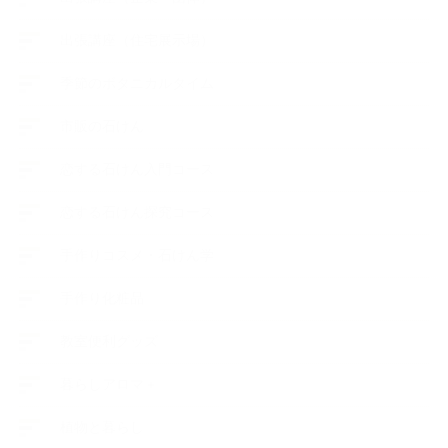
出張講座（住宅展示場）
季節のボタニカルタイム
市販の石けん
恋する石けん入門コース
恋する石けん探究コース
手作りコスメ・石けん学
手作り化粧品
教室便利グッズ
暮らしアロマ＋
植物と暮らし