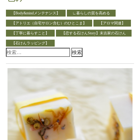
【Body&mindメンテナンス】
∟暮らしの質を高める
【アトリエ（自宅サロン含む）のひとこま】
【アロマ関連】
【丁寧に暮らすこと】
【恋する石けんStory】末吉家の石けん
【石けんラッピング】
検
索: