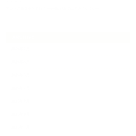
2026.06.30
アロマの源流をたずねて 〜植物は1人では生きていない〜
ARCHIVE
2026年7月
2026年6月
2026年5月
2026年4月
2025年9月
2025年8月
2025年7月