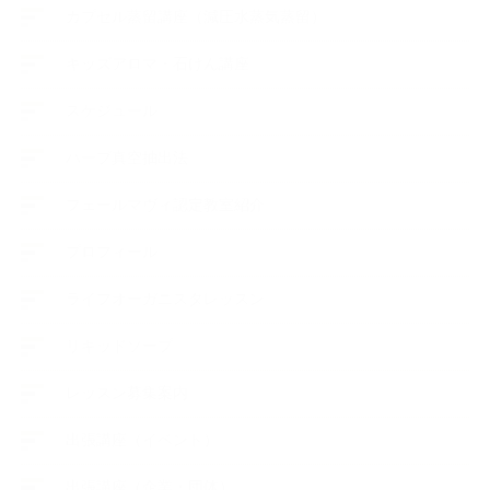
カプセル蒸留講座（減圧水蒸気蒸留）
キッズアロマ・石けん講座
スケジュール
ハーブ真空抽出法
フェールマヴィ認定教室紹介
プロフィール
ライフオーガニスタレッスン
リキッドソープ
レッスン募集案内
出張講座（イベント）
出張講座（企業・団体）