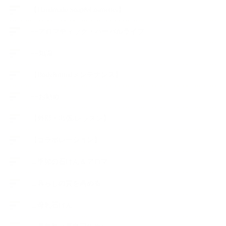
【Handmade Soap&Cosmetics】
++アロマティック・ハーバルライフ
++知識
【Body&mindメンテナンス】
++お勧め
【外部・出張/レッスン】
【コラボレーション】
∟季節の石けん＆アロマ
∟暮らしの質を高める
∟母乳石けん