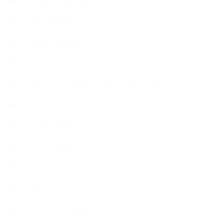
∟長島塾（長島司先生）
【AEAJ関連】
【おすすめの本】
【アトリエのこだわり】
【アトリエ（自宅サロン含む）のひとこま】
【アロマティックティータイム】
【アロマ環境/山】
【アロマ関連】
【イベント】
【ガーデン】
【セミナー、勉強会】