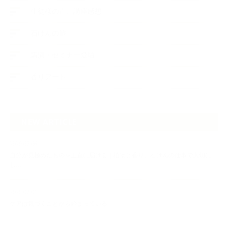
生徒様の声、講座感想
石けんの旅
講演・セミナー登壇
香りアート
NEW ARTICLE
2026.07.06
自分が見極めたものを正直に届ける｜植物と香り、石けんの仕事で大切に
し…
2026.07.01
ケアは気づくことから始まっている