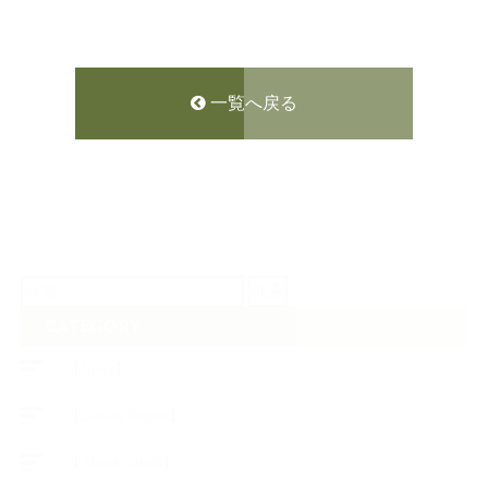
一覧へ戻る
検
索:
CATEGORY
【News】
【Lesson Report】
【About school】